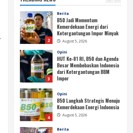
Ketergantungan Impor Minyak
2
August 5, 2026
Opini
HUT Ke-81 RI, B50 dan Agenda
Besar Membebaskan Indonesia
r
dari Ketergantungan BBM
Impor
3
August 5, 2026
Opini
B50 Langkah Strategis Menuju
Kemerdekaan Energi Indonesia
August 5, 2026
4
Berita
Sekolah Rakyat Masuk Kajian
Evidence-Based Policy untuk
Penyempurnaan Program
5
August 5, 2026