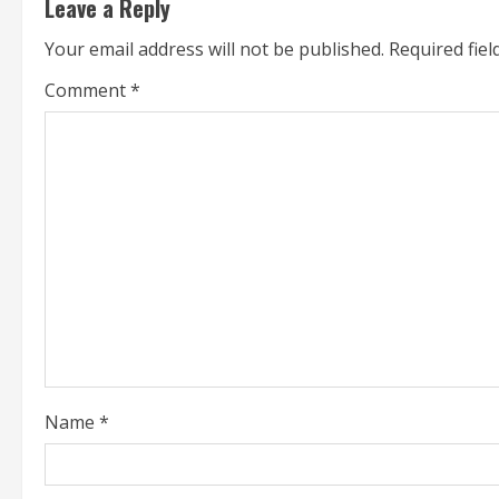
Leave a Reply
i
Your email address will not be published.
Required fie
n
Comment
*
u
e
R
e
a
d
i
Name
*
n
g