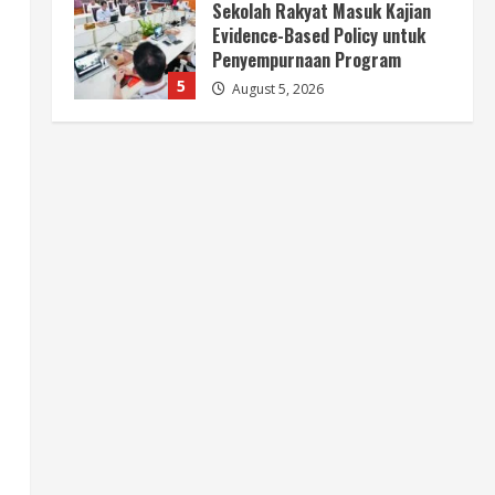
Berita
HUT Ke-81 RI, Pemerintah
Perkuat B50 untuk Ketahanan
Energi Indonesia
1
August 5, 2026
Berita
B50 Jadi Momentum
Kemerdekaan Energi dari
Ketergantungan Impor Minyak
2
August 5, 2026
Opini
HUT Ke-81 RI, B50 dan Agenda
Besar Membebaskan Indonesia
dari Ketergantungan BBM
Impor
3
August 5, 2026
Opini
B50 Langkah Strategis Menuju