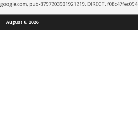
google.com, pub-8797203901921219, DIRECT, f08c47fec094
Skip
August 6, 2026
to
content