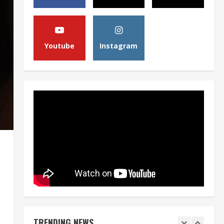
Opini
B50 Langkah Strategis Menuju
Kemerdekaan Energi Indonesia
August 5, 2026
4
Youtube
Instagram
Berita
Sekolah Rakyat Masuk Kajian
Evidence-Based Policy untuk
Penyempurnaan Program
5
August 5, 2026
Berita
HUT Ke-81 RI, Pemerintah
Perkuat B50 untuk Ketahanan
Energi Indonesia
1
August 5, 2026
Berita
B50 Jadi Momentum
s
Kemerdekaan Energi dari
TRENDING NEWS