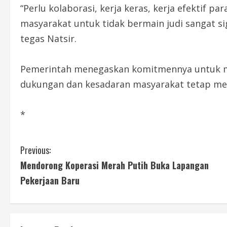
“Perlu kolaborasi, kerja keras, kerja efektif 
masyarakat untuk tidak bermain judi sangat 
tegas Natsir.
Pemerintah menegaskan komitmennya untuk m
dukungan dan kesadaran masyarakat tetap menj
*
C
Previous:
Mendorong Koperasi Merah Putih Buka Lapangan
o
Pekerjaan Baru
n
t