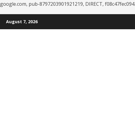
google.com, pub-8797203901921219, DIRECT, f08c47fec094
Skip
August 7, 2026
to
content