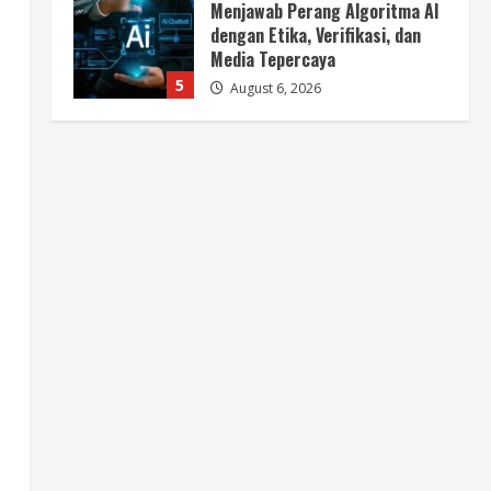
Menjawab Perang Algoritma AI
dengan Etika, Verifikasi, dan
Media Tepercaya
5
August 6, 2026
Berita
BMP Ajak Masyarakat Tolak
Aksi Anarkis Demi Menjaga
Keamanan dan Pembangunan
Papua
1
August 6, 2026
Berita
BMP Kecam Aksi KNPB, Serukan
Persatuan Demi Papua yang
Kondusif
2
August 6, 2026
Berita
Perang Algoritma AI Makin
Kompleks, Publik Diminta
Verifikasi Informasi Digital