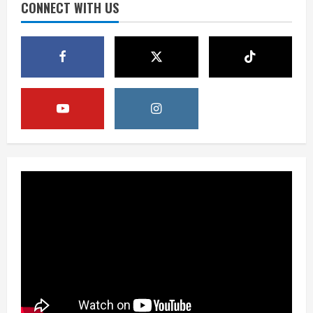
CONNECT WITH US
August 8, 2026
3
Opini
HUT RI ke-81 Momentum Menjaga
Stabilitas, Keamanan, dan Optimisme
August 8, 2026
4
Berita
Disrupsi AI Diwaspadai, Pemerintah
Dorong Perlindungan Data dan Konten
Jurnalistik
5
August 8, 2026
Berita
Perayaan Kemerdekaan Dinilai Harus
Dijaga dengan Persatuan
August 8, 2026
1