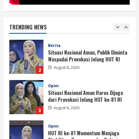
Berita
Situasi Nasional Aman, Publik Diminta
Waspadai Provokasi Jelang HUT RI
TRENDING NEWS
August 8, 2026
2
Opini
Situasi Nasional Aman Harus Dijaga
dari Provokasi Jelang HUT ke-81 RI
August 8, 2026
3
Opini
HUT RI ke-81 Momentum Menjaga
Stabilitas, Keamanan, dan Optimisme
August 8, 2026
4
Berita
Disrupsi AI Diwaspadai, Pemerintah
Dorong Perlindungan Data dan Konten