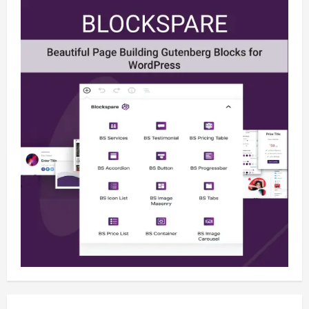
Berita
Situasi Nasional Aman, Publik Diminta
Waspadai Provokasi Jelang HUT RI
August 8, 2026
2
Opini
Situasi Nasional Aman Harus Dijaga
dari Provokasi Jelang HUT ke-81 RI