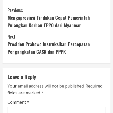
C
Previous:
Mengapresiasi Tindakan Cepat Pemerintah
o
Pulangkan Korban TPPO dari Myanmar
n
Next:
t
Presiden Prabowo Instruksikan Percepatan
i
Pengangkatan CASN dan PPPK
n
u
Leave a Reply
e
Your email address will not be published.
Required
fields are marked
*
R
Comment
*
e