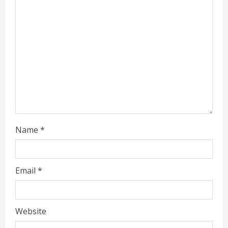
a
d
i
n
g
Name
*
Email
*
Website