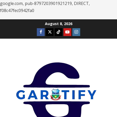
google.com, pub-8797203901921219, DIRECT,
f08c47fec0942fa0
Skip
August 8, 2026
to
Facebook
Twitter
Tiktok
Youtube
Instagram
content