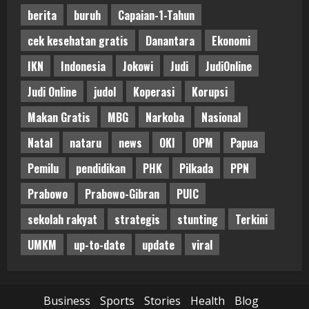
berita
buruh
Capaian-1-Tahun
cek kesehatan gratis
Danantara
Ekonomi
IKN
Indonesia
Jokowi
Judi
JudiOnline
Judi Online
judol
Koperasi
Korupsi
Makan Gratis
MBG
Narkoba
Nasional
Natal
nataru
news
OKI
OPM
Papua
Pemilu
pendidikan
PHK
Pilkada
PPN
Prabowo
Prabowo-Gibran
PUIC
sekolah rakyat
strategis
stunting
Terkini
UMKM
up-to-date
update
viral
Business
Sports
Stories
Health
Blog