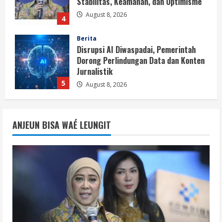
Jurnalistik
5
August 8, 2026
Berita
Perayaan Kemerdekaan Dinilai Harus
Dijaga dengan Persatuan
August 8, 2026
1
Berita
Situasi Nasional Aman, Publik Diminta
ANJEUN BISA WAÉ LEUNGIT
Waspadai Provokasi Jelang HUT RI
August 8, 2026
2
Opini
Situasi Nasional Aman Harus Dijaga
dari Provokasi Jelang HUT ke-81 RI
August 8, 2026
3