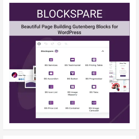
Berita
BMP Kecam Aksi KNPB, Serukan
Persatuan Demi Papua yang Kondusif
August 6, 2026
2
Berita
Perang Algoritma AI Makin Kompleks,
Publik Diminta Verifikasi Informasi