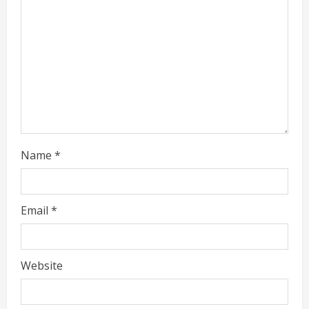
d
i
n
g
Name
*
Email
*
Website