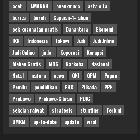
aceh
AMANAH
aneukmuda
asta cita
berita
buruh
Capaian-1-Tahun
cek kesehatan gratis
Danantara
Ekonomi
IKN
Indonesia
Jokowi
Judi
JudiOnline
Judi Online
judol
Koperasi
Korupsi
Makan Gratis
MBG
Narkoba
Nasional
Natal
nataru
news
OKI
OPM
Papua
Pemilu
pendidikan
PHK
Pilkada
PPN
Prabowo
Prabowo-Gibran
PUIC
sekolah rakyat
strategis
stunting
Terkini
UMKM
up-to-date
update
viral