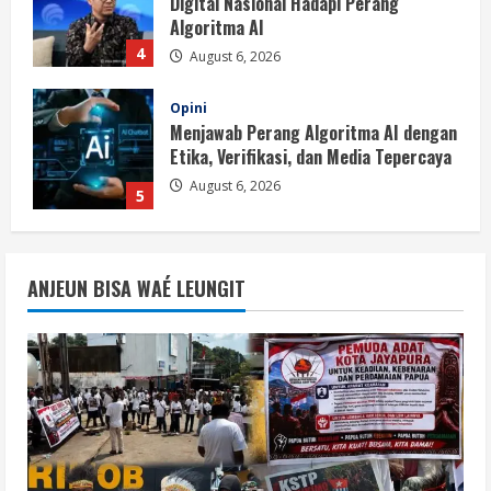
Etika, Verifikasi, dan Media Tepercaya
August 6, 2026
5
Berita
BMP Ajak Masyarakat Tolak Aksi
Anarkis Demi Menjaga Keamanan dan
Pembangunan Papua
1
August 6, 2026
Berita
BMP Kecam Aksi KNPB, Serukan
ANJEUN BISA WAÉ LEUNGIT
Persatuan Demi Papua yang Kondusif
August 6, 2026
2
Berita
Perang Algoritma AI Makin Kompleks,
Publik Diminta Verifikasi Informasi
Digital
3
August 6, 2026