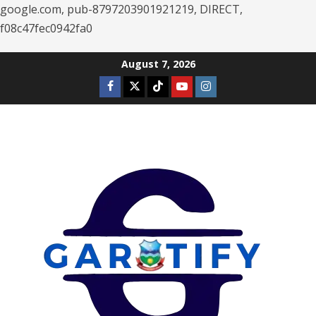
google.com, pub-8797203901921219, DIRECT,
f08c47fec0942fa0
Skip
August 7, 2026
to
Facebook
Twitter
Tiktok
Youtube
Instagram
content