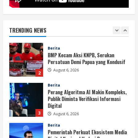
Berita
BMP Kecam Aksi KNPB, Serukan
Persatuan Demi Papua yang Kondusif
TRENDING NEWS
August 6, 2026
2
Berita
Perang Algoritma AI Makin Kompleks,
Publik Diminta Verifikasi Informasi
Digital
3
August 6, 2026
Berita
Pemerintah Perkuat Ekosistem Media
Digital Nasional Hadapi Perang
Algoritma AI
4
August 6, 2026
Opini
Menjawab Perang Algoritma AI dengan