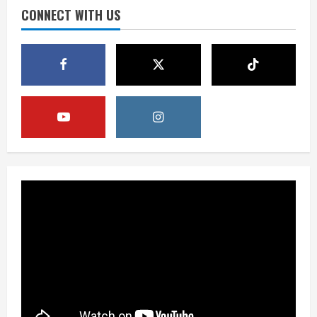
Digital
CONNECT WITH US
3
August 6, 2026
Berita
Pemerintah Perkuat Ekosistem Media
Digital Nasional Hadapi Perang
Algoritma AI
4
August 6, 2026
Opini
Menjawab Perang Algoritma AI dengan
Etika, Verifikasi, dan Media Tepercaya
August 6, 2026
5
Berita
BMP Ajak Masyarakat Tolak Aksi
Anarkis Demi Menjaga Keamanan dan
Pembangunan Papua
1
August 6, 2026