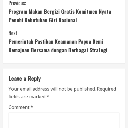
C
Previous:
Program Makan Bergizi Gratis Komitmen Nyata
o
Penuhi Kebutuhan Gizi Nasional
n
Next:
t
Pemerintah Pastikan Keamanan Papua Demi
i
Kemajuan Bersama dengan Berbagai Strategi
n
u
Leave a Reply
e
Your email address will not be published.
Required
fields are marked
*
R
Comment
*
e
a