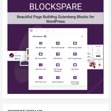
Berita
BMP Kecam Aksi KNPB, Serukan
Persatuan Demi Papua yang Kondusif
August 6, 2026
2
Berita
Perang Algoritma AI Makin Kompleks,
Publik Diminta Verifikasi Informasi
Digital