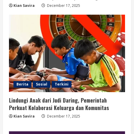
Kian Savira
December 17, 2025
Berita
Sosial
Terkini
Lindungi Anak dari Judi Daring, Pemerintah
Perkuat Kolaborasi Keluarga dan Komunitas
Kian Savira
December 17, 2025