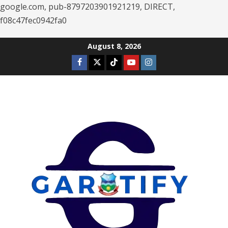
google.com, pub-8797203901921219, DIRECT,
f08c47fec0942fa0
Skip
August 8, 2026
to
Facebook
Twitter
Tiktok
Youtube
Instagram
content