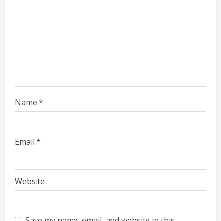
i
n
g
Name
*
Email
*
Website
Save my name, email, and website in this