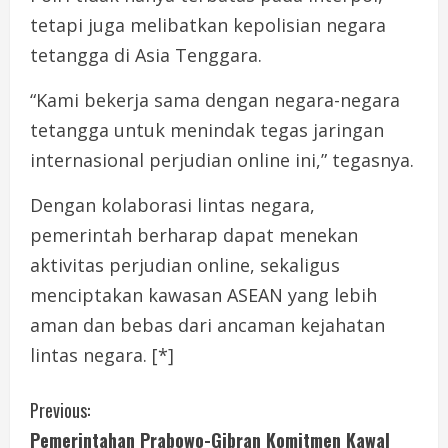
tetapi juga melibatkan kepolisian negara
tetangga di Asia Tenggara.
“Kami bekerja sama dengan negara-negara
tetangga untuk menindak tegas jaringan
internasional perjudian online ini,” tegasnya.
Dengan kolaborasi lintas negara,
pemerintah berharap dapat menekan
aktivitas perjudian online, sekaligus
menciptakan kawasan ASEAN yang lebih
aman dan bebas dari ancaman kejahatan
lintas negara. [*]
C
Previous:
Pemerintahan Prabowo-Gibran Komitmen Kawal