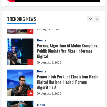
Berita
BMP Kecam Aksi KNPB, Serukan
Persatuan Demi Papua yang Kondusif
TRENDING NEWS
August 6, 2026
2
Berita
Perang Algoritma AI Makin Kompleks,
Publik Diminta Verifikasi Informasi
Digital
3
August 6, 2026
Berita
Pemerintah Perkuat Ekosistem Media
Digital Nasional Hadapi Perang
Algoritma AI
4
August 6, 2026
Opini
Menjawab Perang Algoritma AI dengan
Etika, Verifikasi, dan Media Tepercaya