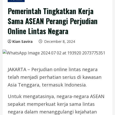
Pemerintah Tingkatkan Kerja
Sama ASEAN Perangi Perjudian
Online Lintas Negara
Kian Savira
December 8, 2024
JAKARTA – Perjudian online lintas negara
telah menjadi perhatian serius di kawasan
Asia Tenggara, termasuk Indonesia.
Untuk mengatasinya, negara-negara ASEAN
sepakat memperkuat kerja sama lintas
negara dalam menanggulangi kejahatan