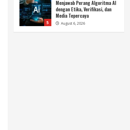
BMP Ajak Masyarakat Tolak
Aksi Anarkis Demi Menjaga
Keamanan dan Pembangunan
Papua
1
August 6, 2026
Berita
BMP Kecam Aksi KNPB, Serukan
Persatuan Demi Papua yang
Kondusif
2
August 6, 2026
Berita
Perang Algoritma AI Makin
Kompleks, Publik Diminta
Verifikasi Informasi Digital
3
August 6, 2026
Berita
Pemerintah Perkuat Ekosistem
Media Digital Nasional Hadapi
Perang Algoritma AI