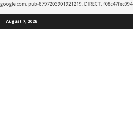
google.com, pub-8797203901921219, DIRECT, f08c47fec094
Skip
August 7, 2026
to
content