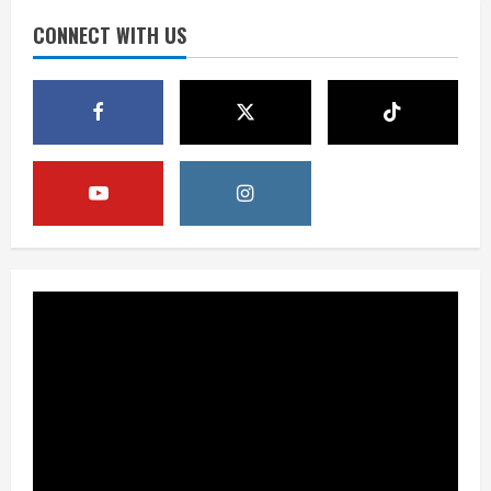
Digital
CONNECT WITH US
3
August 6, 2026
Berita
Pemerintah Perkuat Ekosistem Media
Digital Nasional Hadapi Perang
Algoritma AI
4
August 6, 2026
Opini
Menjawab Perang Algoritma AI dengan
Etika, Verifikasi, dan Media Tepercaya
August 6, 2026
5
Berita
BMP Ajak Masyarakat Tolak Aksi
Anarkis Demi Menjaga Keamanan dan
Pembangunan Papua
1
August 6, 2026