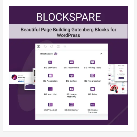
Berita
BMP Kecam Aksi KNPB, Serukan
Persatuan Demi Papua yang Kondusif
August 6, 2026
2
Berita
Perang Algoritma AI Makin Kompleks,
Publik Diminta Verifikasi Informasi