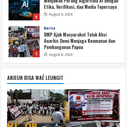
Menjawab Perang Algoritma AI dengan
Etika, Verifikasi, dan Media Tepercaya
August 6, 2026
5
Berita
BMP Ajak Masyarakat Tolak Aksi
Anarkis Demi Menjaga Keamanan dan
Pembangunan Papua
1
August 6, 2026
Berita
BMP Kecam Aksi KNPB, Serukan
ANJEUN BISA WAÉ LEUNGIT
Persatuan Demi Papua yang Kondusif
August 6, 2026
2
Berita
Perang Algoritma AI Makin Kompleks,
Publik Diminta Verifikasi Informasi
Digital