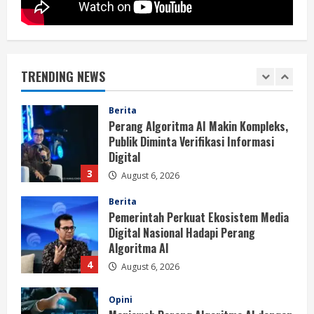
Berita
BMP Kecam Aksi KNPB, Serukan
Persatuan Demi Papua yang Kondusif
TRENDING NEWS
August 6, 2026
2
Berita
Perang Algoritma AI Makin Kompleks,
Publik Diminta Verifikasi Informasi
Digital
3
August 6, 2026
Berita
Pemerintah Perkuat Ekosistem Media
Digital Nasional Hadapi Perang
Algoritma AI
4
August 6, 2026
Opini