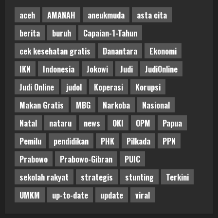
aceh
AMANAH
aneukmuda
asta cita
berita
buruh
Capaian-1-Tahun
cek kesehatan gratis
Danantara
Ekonomi
IKN
Indonesia
Jokowi
Judi
JudiOnline
Judi Online
judol
Koperasi
Korupsi
Makan Gratis
MBG
Narkoba
Nasional
Natal
nataru
news
OKI
OPM
Papua
Pemilu
pendidikan
PHK
Pilkada
PPN
Prabowo
Prabowo-Gibran
PUIC
sekolah rakyat
strategis
stunting
Terkini
UMKM
up-to-date
update
viral