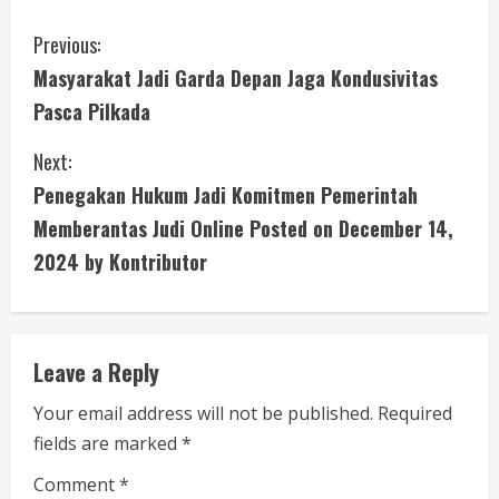
C
Previous:
Masyarakat Jadi Garda Depan Jaga Kondusivitas
o
Pasca Pilkada
n
Next:
t
Penegakan Hukum Jadi Komitmen Pemerintah
i
Memberantas Judi Online Posted on December 14,
2024 by Kontributor
n
u
e
Leave a Reply
R
Your email address will not be published.
Required
fields are marked
*
e
Comment
*