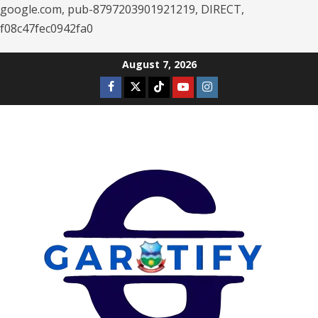
google.com, pub-8797203901921219, DIRECT,
f08c47fec0942fa0
Skip
August 7, 2026
to
Facebook
Twitter
Tiktok
Youtube
Instagram
content