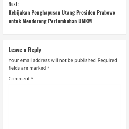
Next:
t
Kebijakan Penghapusan Utang Presiden Prabowo
i
untuk Mendorong Pertumbuhan UMKM
n
u
Leave a Reply
e
Your email address will not be published.
Required
fields are marked
*
R
Comment
*
e
a
d
i