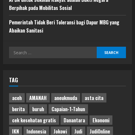
Berpihak pada Mobilitas Sosial
Pemerintah Tidak Beri Toleransi bagi Dapur MBG yang
Abaikan Sanitasi
Search
for:
TAG
aceh
AMANAH
aneukmuda
asta cita
berita
buruh
Capaian-1-Tahun
cek kesehatan gratis
Danantara
Ekonomi
IKN
Indonesia
Jokowi
Judi
JudiOnline