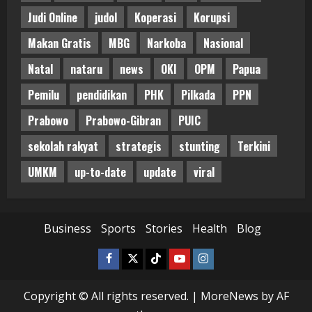
Judi Online
judol
Koperasi
Korupsi
Makan Gratis
MBG
Narkoba
Nasional
Natal
nataru
news
OKI
OPM
Papua
Pemilu
pendidikan
PHK
Pilkada
PPN
Prabowo
Prabowo-Gibran
PUIC
sekolah rakyat
strategis
stunting
Terkini
UMKM
up-to-date
update
viral
Business
Sports
Stories
Health
Blog
Facebook
Twitter
Tiktok
Youtube
Instagram
Copyright © All rights reserved.
|
MoreNews
by AF