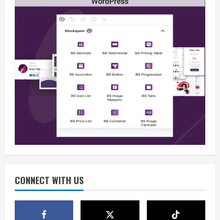
Opini
Sekolah Rakyat, Upaya Negara
Memutus Kemiskinan Antargenerasi
August 10, 2026
2
Berita
Pemerintah Perkuat Tata Kelola
Sekolah Rakyat agar Anggaran Tepat
Manfaat
CONNECT WITH US
3
August 10, 2026
Berita
APBN untuk Sekolah Rakyat adalah