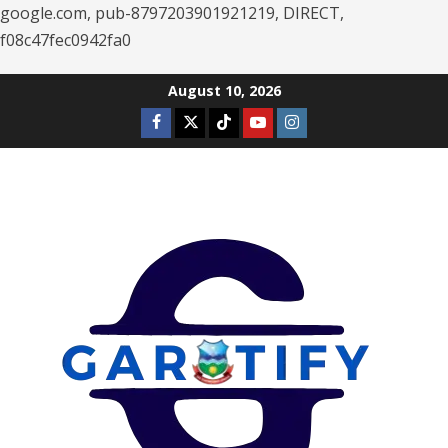
google.com, pub-8797203901921219, DIRECT,
f08c47fec0942fa0
Skip
August 10, 2026
to
Facebook
Twitter
Tiktok
Youtube
Instagram
content