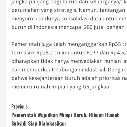
jangka panjang bagi buruh dan keluarganya,” 
perumahan yang strategis. Namun, tantangan t
menyoroti perlunya konsolidasi data untuk m
buruh di Indonesia mencapai 200 juta, dengan 1
Pemerintah juga telah menganggarkan Rp35 t
termasuk Rp28,2 triliun untuk FLPP dan Rp4,52 t
diharapkan tidak hanya menyediakan hunian la
dan memperkuat hubungan industrial. Dengan
bahwa kesejahteraan buruh adalah prioritas n
memiliki rumah impian yang terjangkau.
C
Previous:
Pemerintah Wujudkan Mimpi Buruh, Ribuan Rumah
o
Subsidi Siap Dialokasikan