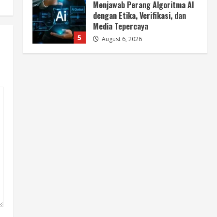
BMP Ajak Masyarakat Tolak
Aksi Anarkis Demi Menjaga
Keamanan dan Pembangunan
Papua
1
August 6, 2026
Berita
BMP Kecam Aksi KNPB, Serukan
Persatuan Demi Papua yang
Kondusif
2
August 6, 2026
Berita
Perang Algoritma AI Makin
Kompleks, Publik Diminta
Verifikasi Informasi Digital
3
August 6, 2026
Berita
Pemerintah Perkuat Ekosistem
Media Digital Nasional Hadapi