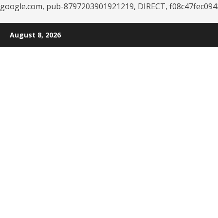
google.com, pub-8797203901921219, DIRECT, f08c47fec094
Skip
August 8, 2026
to
content