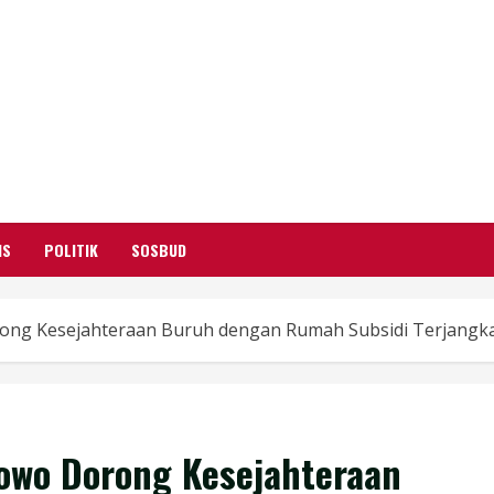
GARUTIFY
WARTA WEWENGKON SUNDA GARUT
IS
POLITIK
SOSBUD
ong Kesejahteraan Buruh dengan Rumah Subsidi Terjangk
owo Dorong Kesejahteraan