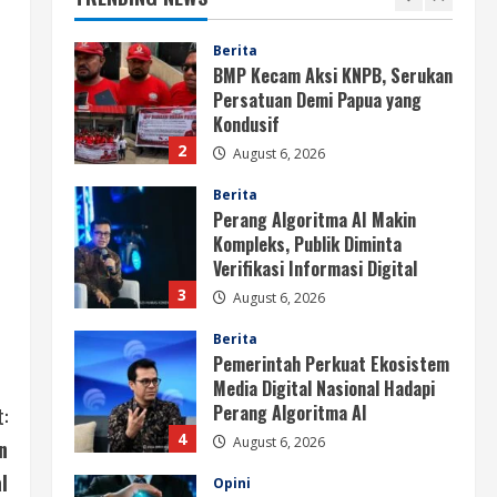
2
August 6, 2026
Berita
Perang Algoritma AI Makin
Kompleks, Publik Diminta
Verifikasi Informasi Digital
3
August 6, 2026
Berita
Pemerintah Perkuat Ekosistem
Media Digital Nasional Hadapi
Perang Algoritma AI
4
August 6, 2026
Opini
Menjawab Perang Algoritma AI
dengan Etika, Verifikasi, dan
:
Media Tepercaya
n
5
August 6, 2026
l
Berita