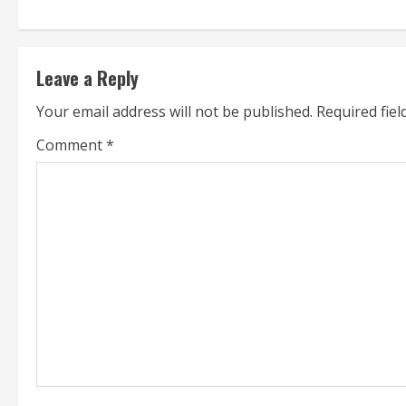
n
t
Leave a Reply
i
Your email address will not be published.
Required fie
n
Comment
*
u
e
R
e
a
d
i