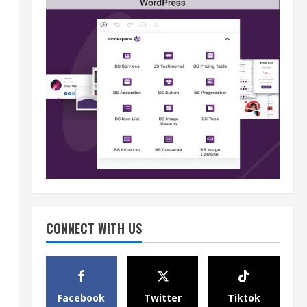
Berita
BMP Kecam Aksi KNPB, Serukan
Persatuan Demi Papua yang
Kondusif
2
August 6, 2026
Berita
Perang Algoritma AI Makin
CONNECT WITH US
Kompleks, Publik Diminta
Verifikasi Informasi Digital
3
August 6, 2026
Facebook
Twitter
Tiktok
Berita