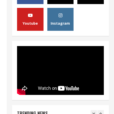
m
Pemerintah Perkuat Ekosistem
Media Digital Nasional Hadapi
Perang Algoritma AI
4
August 6, 2026
Youtube
Instagram
Opini
Menjawab Perang Algoritma AI
dengan Etika, Verifikasi, dan
Media Tepercaya
5
August 6, 2026
Berita
BMP Ajak Masyarakat Tolak
Aksi Anarkis Demi Menjaga
Keamanan dan Pembangunan
Papua
1
August 6, 2026
Berita
BMP Kecam Aksi KNPB, Serukan
Persatuan Demi Papua yang
Kondusif
TRENDING NEWS