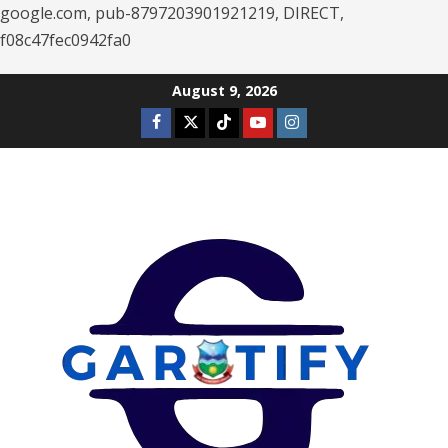
google.com, pub-8797203901921219, DIRECT,
f08c47fec0942fa0
Skip
August 9, 2026
to
Facebook
Twitter
Tiktok
Youtube
Instagram
content