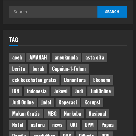
Search
for:
TAG
aceh
AMANAH
aneukmuda
asta cita
berita
buruh
Capaian-1-Tahun
cek kesehatan gratis
Danantara
Ekonomi
IKN
Indonesia
Jokowi
Judi
JudiOnline
Judi Online
judol
Koperasi
Korupsi
Makan Gratis
MBG
Narkoba
Nasional
Natal
nataru
news
OKI
OPM
Papua