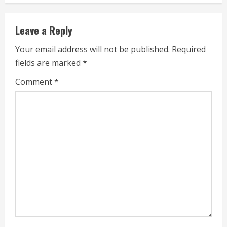
n
u
Leave a Reply
e
Your email address will not be published.
Required
fields are marked
*
R
Comment
*
e
a
d
i
n
g