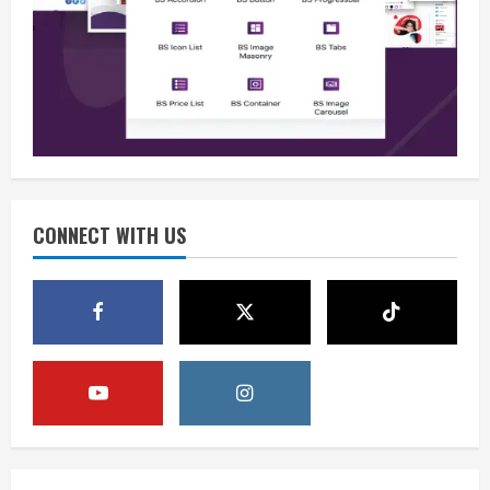
Berita
Situasi Nasional Aman, Publik Diminta
Waspadai Provokasi Jelang HUT RI
August 8, 2026
2
Opini
Situasi Nasional Aman Harus Dijaga
dari Provokasi Jelang HUT ke-81 RI
CONNECT WITH US
August 8, 2026
3
Opini
HUT RI ke-81 Momentum Menjaga
Stabilitas, Keamanan, dan Optimisme
August 8, 2026
4
Berita
Disrupsi AI Diwaspadai, Pemerintah
Dorong Perlindungan Data dan Konten