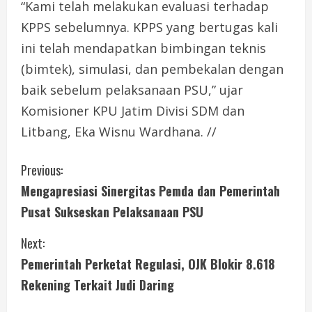
“Kami telah melakukan evaluasi terhadap
KPPS sebelumnya. KPPS yang bertugas kali
ini telah mendapatkan bimbingan teknis
(bimtek), simulasi, dan pembekalan dengan
baik sebelum pelaksanaan PSU,” ujar
Komisioner KPU Jatim Divisi SDM dan
Litbang, Eka Wisnu Wardhana. //
C
Previous:
Mengapresiasi Sinergitas Pemda dan Pemerintah
o
Pusat Sukseskan Pelaksanaan PSU
n
Next:
t
Pemerintah Perketat Regulasi, OJK Blokir 8.618
i
Rekening Terkait Judi Daring