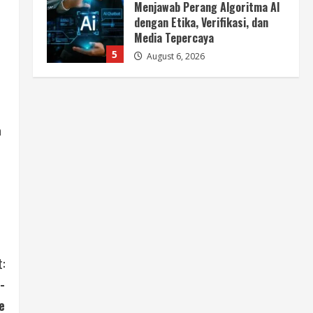
Menjawab Perang Algoritma AI
dengan Etika, Verifikasi, dan
Media Tepercaya
5
August 6, 2026
Berita
BMP Ajak Masyarakat Tolak
Aksi Anarkis Demi Menjaga
Keamanan dan Pembangunan
n
Papua
1
August 6, 2026
Berita
BMP Kecam Aksi KNPB, Serukan
Persatuan Demi Papua yang
Kondusif
2
August 6, 2026
:
Berita
Perang Algoritma AI Makin
-
Kompleks, Publik Diminta
e
Verifikasi Informasi Digital