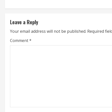
n
t
Leave a Reply
i
Your email address will not be published.
Required fie
n
Comment
*
u
e
R
e
a
d
i