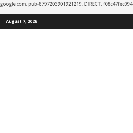
google.com, pub-8797203901921219, DIRECT, f08c47fec094
Skip
August 7, 2026
to
content