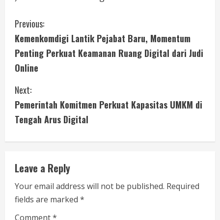
C
Previous:
Kemenkomdigi Lantik Pejabat Baru, Momentum
o
Penting Perkuat Keamanan Ruang Digital dari Judi
n
Online
t
Next:
i
Pemerintah Komitmen Perkuat Kapasitas UMKM di
Tengah Arus Digital
n
u
e
Leave a Reply
R
Your email address will not be published.
Required
fields are marked
*
e
Comment
*