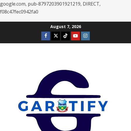
google.com, pub-8797203901921219, DIRECT,
f08c47fec0942fa0
Skip
August 7, 2026
to
Facebook
Twitter
Tiktok
Youtube
Instagram
content