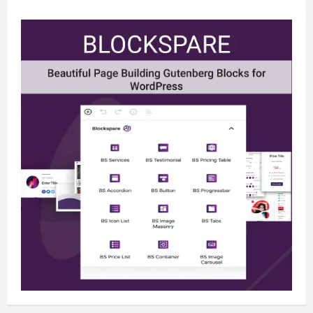
Berita
BMP Kecam Aksi KNPB, Serukan
Persatuan Demi Papua yang Kondusif
August 6, 2026
2
Berita
Perang Algoritma AI Makin Kompleks,