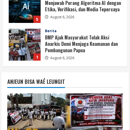
Menjawab Perang Algoritma AI dengan
Etika, Verifikasi, dan Media Tepercaya
August 6, 2026
5
Berita
BMP Ajak Masyarakat Tolak Aksi
Anarkis Demi Menjaga Keamanan dan
Pembangunan Papua
1
August 6, 2026
Berita
BMP Kecam Aksi KNPB, Serukan
ANJEUN BISA WAÉ LEUNGIT
Persatuan Demi Papua yang Kondusif
August 6, 2026
2
Berita
Perang Algoritma AI Makin Kompleks,
Publik Diminta Verifikasi Informasi
Digital