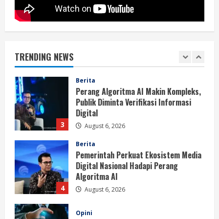
Berita
BMP Kecam Aksi KNPB, Serukan
Persatuan Demi Papua yang Kondusif
TRENDING NEWS
August 6, 2026
2
Berita
Perang Algoritma AI Makin Kompleks,
Publik Diminta Verifikasi Informasi
Digital
3
August 6, 2026
Berita
Pemerintah Perkuat Ekosistem Media
Digital Nasional Hadapi Perang
Algoritma AI
4
August 6, 2026
Opini