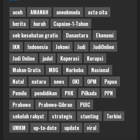
aceh
AMANAH
aneukmuda
asta cita
berita
buruh
Capaian-1-Tahun
cek kesehatan gratis
Danantara
Ekonomi
IKN
Indonesia
Jokowi
Judi
JudiOnline
Judi Online
judol
Koperasi
Korupsi
Makan Gratis
MBG
Narkoba
Nasional
Natal
nataru
news
OKI
OPM
Papua
Pemilu
pendidikan
PHK
Pilkada
PPN
Prabowo
Prabowo-Gibran
PUIC
sekolah rakyat
strategis
stunting
Terkini
UMKM
up-to-date
update
viral