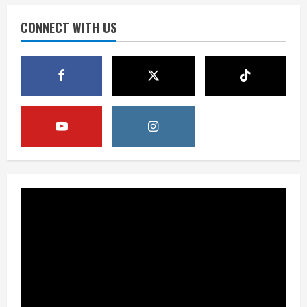
Publik Diminta Verifikasi Informasi
Digital
CONNECT WITH US
3
August 6, 2026
Berita
Pemerintah Perkuat Ekosistem Media
Digital Nasional Hadapi Perang
Algoritma AI
4
August 6, 2026
Opini
Menjawab Perang Algoritma AI dengan
Etika, Verifikasi, dan Media Tepercaya
August 6, 2026
5
Berita
BMP Ajak Masyarakat Tolak Aksi
Anarkis Demi Menjaga Keamanan dan
Pembangunan Papua
1
August 6, 2026