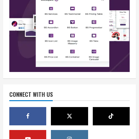
Berita
Situasi Nasional Aman, Publik Diminta
Waspadai Provokasi Jelang HUT RI
August 8, 2026
2
Opini
Situasi Nasional Aman Harus Dijaga
dari Provokasi Jelang HUT ke-81 RI
CONNECT WITH US
August 8, 2026
3
Opini
HUT RI ke-81 Momentum Menjaga
Stabilitas, Keamanan, dan Optimisme
August 8, 2026
4