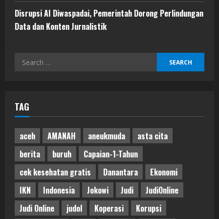
Disrupsi AI Diwaspadai, Pemerintah Dorong Perlindungan
Data dan Konten Jurnalistik
Search
for:
TAG
aceh
AMANAH
aneukmuda
asta cita
berita
buruh
Capaian-1-Tahun
cek kesehatan gratis
Danantara
Ekonomi
IKN
Indonesia
Jokowi
Judi
JudiOnline
Judi Online
judol
Koperasi
Korupsi