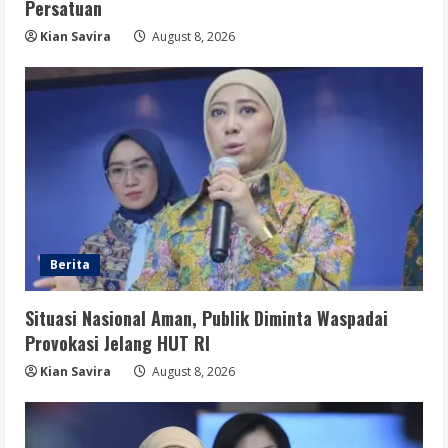
Persatuan
Disrupsi AI Diwaspadai, Pemerintah
Dorong Perlindungan Data dan Konten
Kian Savira
August 8, 2026
Jurnalistik
5
August 8, 2026
Berita
Situasi Nasional Aman, Publik Diminta Waspadai
Provokasi Jelang HUT RI
Kian Savira
August 8, 2026