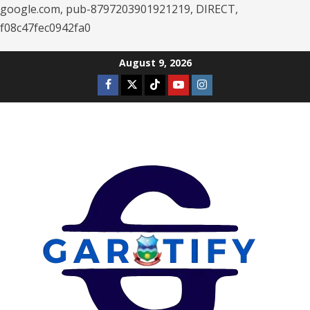
google.com, pub-8797203901921219, DIRECT,
f08c47fec0942fa0
Skip
August 9, 2026
to
Facebook
Twitter
Tiktok
Youtube
Instagram
content