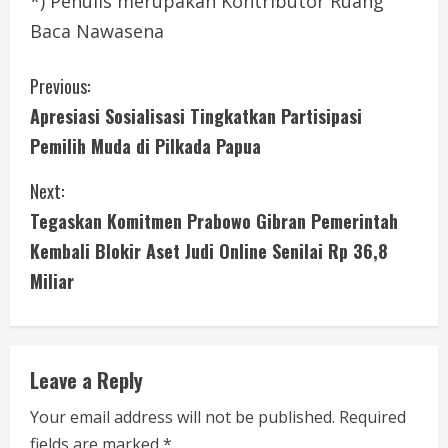
*) Penulis merupakan Kontributor Ruang
Baca Nawasena
C
Previous:
Apresiasi Sosialisasi Tingkatkan Partisipasi
o
Pemilih Muda di Pilkada Papua
n
Next:
t
Tegaskan Komitmen Prabowo Gibran Pemerintah
i
Kembali Blokir Aset Judi Online Senilai Rp 36,8
Miliar
n
u
e
Leave a Reply
R
Your email address will not be published.
Required
fields are marked
*