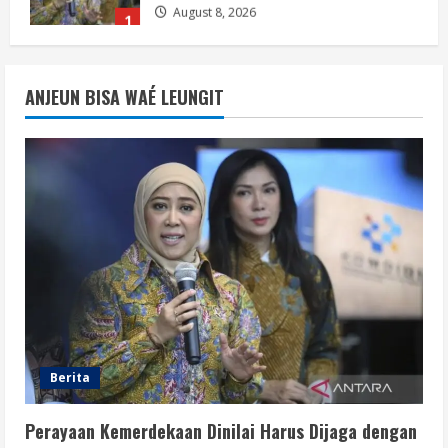
August 8, 2026
1
Berita
Situasi Nasional Aman, Publik Diminta
ANJEUN BISA WAÉ LEUNGIT
Waspadai Provokasi Jelang HUT RI
August 8, 2026
2
Opini
Situasi Nasional Aman Harus Dijaga
dari Provokasi Jelang HUT ke-81 RI
August 8, 2026
3
Opini
HUT RI ke-81 Momentum Menjaga
Stabilitas, Keamanan, dan Optimisme
Berita
August 8, 2026
4
Perayaan Kemerdekaan Dinilai Harus Dijaga dengan
Berita