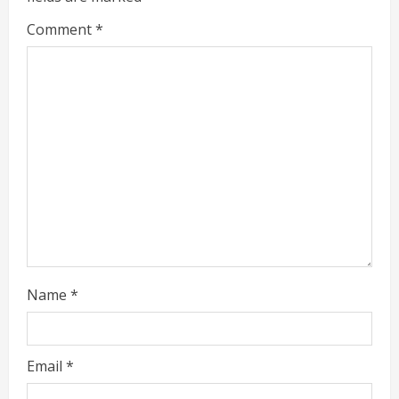
e
Comment
*
a
d
i
n
g
Name
*
Email
*