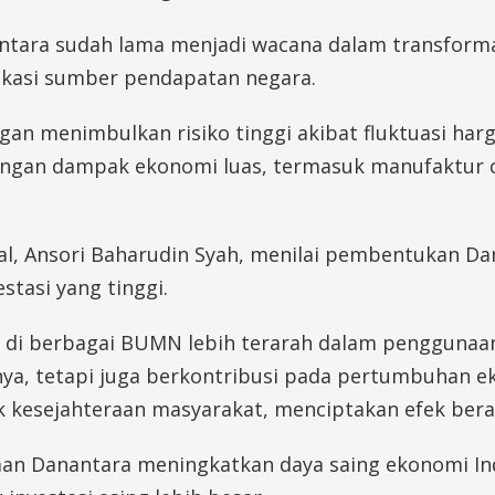
antara sudah lama menjadi wacana dalam transfor
fikasi sumber pendapatan negara.
 menimbulkan risiko tinggi akibat fluktuasi harga 
engan dampak ekonomi luas, termasuk manufaktur c
nal, Ansori Baharudin Syah, menilai pembentukan D
estasi yang tinggi.
bar di berbagai BUMN lebih terarah dalam penggun
nya, tetapi juga berkontribusi pada pertumbuhan e
k kesejahteraan masyarakat, menciptakan efek berant
aan Danantara meningkatkan daya saing ekonomi Ind