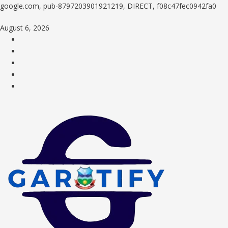
google.com, pub-8797203901921219, DIRECT, f08c47fec0942fa0
Skip
August 6, 2026
to
Facebook
content
Twitter
Tiktok
Youtube
Instagram