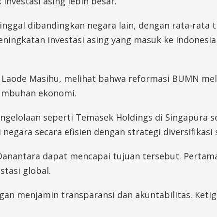
investasi asing lebih besar.
ertinggal dibandingkan negara lain, dengan rata-rata
eningkatan investasi asing yang masuk ke Indonesi
 Laode Masihu, melihat bahwa reformasi BUMN mela
rtumbuhan ekonomi.
gelolaan seperti Temasek Holdings di Singapura s
egara secara efisien dengan strategi diversifikasi 
 Danantara dapat mencapai tujuan tersebut. Perta
tasi global.
ngan menjamin transparansi dan akuntabilitas. Keti