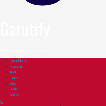
Garutify
Warta wewengkon Sunda Garut
Primary
Laman Utama
Menu
Pamanggih
Anyar
Hukum
Ekbis
Politik
Sosbud