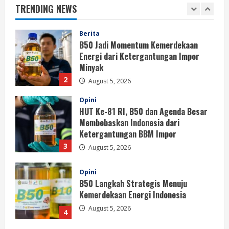
Minyak
TRENDING NEWS
2
August 5, 2026
Opini
HUT Ke-81 RI, B50 dan Agenda Besar
Membebaskan Indonesia dari
Ketergantungan BBM Impor
3
August 5, 2026
Opini
B50 Langkah Strategis Menuju
Kemerdekaan Energi Indonesia
August 5, 2026
4
Berita
Sekolah Rakyat Masuk Kajian
Evidence-Based Policy untuk
Penyempurnaan Program
5
August 5, 2026