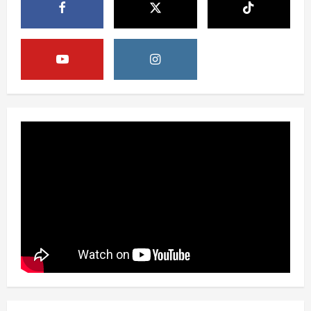
Opini
B50 Langkah Strategis Menuju
Kemerdekaan Energi Indonesia
August 5, 2026
4
Berita
Sekolah Rakyat Masuk Kajian
Evidence-Based Policy untuk
Penyempurnaan Program
5
August 5, 2026
Berita
HUT Ke-81 RI, Pemerintah Perkuat
B50 untuk Ketahanan Energi Indonesia
August 5, 2026
1
Berita
B50 Jadi Momentum Kemerdekaan
Energi dari Ketergantungan Impor