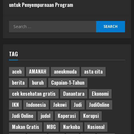
untuk Penyempurnaan Program
Search
for:
TAG
aceh
AMANAH
aneukmuda
asta cita
berita
buruh
Capaian-1-Tahun
cek kesehatan gratis
Danantara
Ekonomi
IKN
Indonesia
Jokowi
Judi
JudiOnline
Judi Online
judol
Koperasi
Korupsi
Makan Gratis
MBG
Narkoba
Nasional