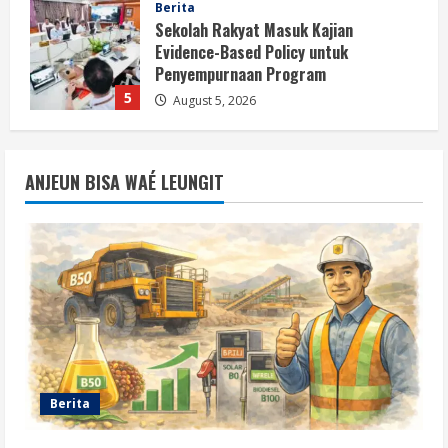
Berita
HUT Ke-81 RI, Pemerintah Perkuat
B50 untuk Ketahanan Energi Indonesia
August 5, 2026
1
Berita
B50 Jadi Momentum Kemerdekaan
ANJEUN BISA WAÉ LEUNGIT
Energi dari Ketergantungan Impor
Minyak
2
August 5, 2026
Opini
HUT Ke-81 RI, B50 dan Agenda Besar
Membebaskan Indonesia dari
Ketergantungan BBM Impor
3
August 5, 2026
Berita
Opini
B50 Langkah Strategis Menuju