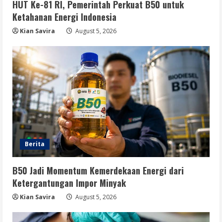
Kemerdekaan Energi Indonesia
HUT Ke-81 RI, Pemerintah Perkuat B50 untuk
Ketahanan Energi Indonesia
August 5, 2026
4
Kian Savira
August 5, 2026
Berita
Sekolah Rakyat Masuk Kajian
Evidence-Based Policy untuk
Penyempurnaan Program
5
August 5, 2026
Berita
B50 Jadi Momentum Kemerdekaan Energi dari
Ketergantungan Impor Minyak
Kian Savira
August 5, 2026