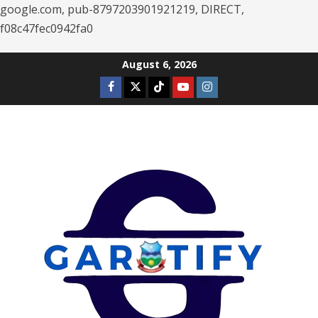
google.com, pub-8797203901921219, DIRECT,
f08c47fec0942fa0
Skip
August 6, 2026
to
Facebook
Twitter
Tiktok
Youtube
Instagram
content