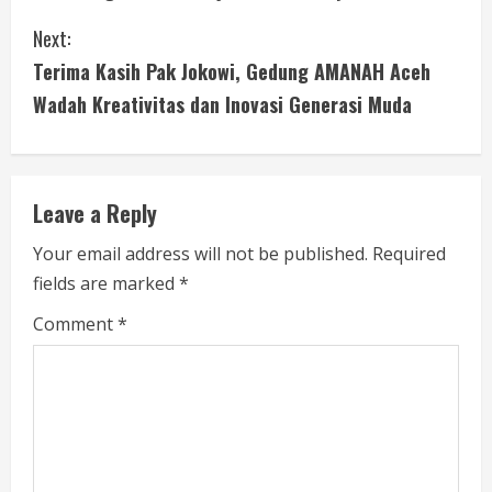
n
Next:
t
Terima Kasih Pak Jokowi, Gedung AMANAH Aceh
i
Wadah Kreativitas dan Inovasi Generasi Muda
n
u
Leave a Reply
e
Your email address will not be published.
Required
fields are marked
*
R
Comment
*
e
a
d
i