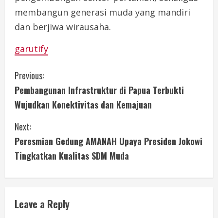
membangun generasi muda yang mandiri
dan berjiwa wirausaha.
garutify
C
Previous:
Pembangunan Infrastruktur di Papua Terbukti
o
Wujudkan Konektivitas dan Kemajuan
n
Next:
t
Peresmian Gedung AMANAH Upaya Presiden Jokowi
i
Tingkatkan Kualitas SDM Muda
n
u
Leave a Reply