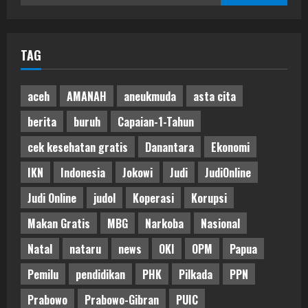
for:
TAG
aceh
AMANAH
aneukmuda
asta cita
berita
buruh
Capaian-1-Tahun
cek kesehatan gratis
Danantara
Ekonomi
IKN
Indonesia
Jokowi
Judi
JudiOnline
Judi Online
judol
Koperasi
Korupsi
Makan Gratis
MBG
Narkoba
Nasional
Natal
nataru
news
OKI
OPM
Papua
Pemilu
pendidikan
PHK
Pilkada
PPN
Prabowo
Prabowo-Gibran
PUIC