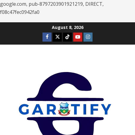
google.com, pub-8797203901921219, DIRECT,
f08c47fec0942fa0
Skip
August 8, 2026
to
Facebook
Twitter
Tiktok
Youtube
Instagram
content