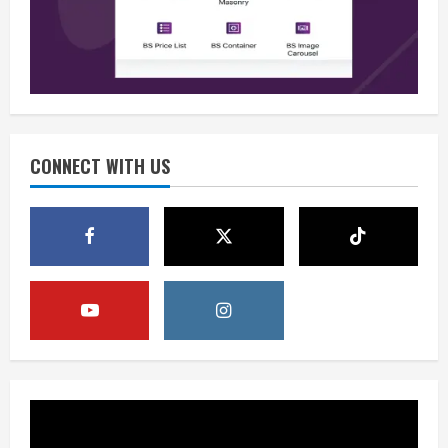
Waspadai Provokasi Jelang HUT RI
August 8, 2026
2
Opini
Situasi Nasional Aman Harus Dijaga
dari Provokasi Jelang HUT ke-81 RI
CONNECT WITH US
August 8, 2026
3
Opini
HUT RI ke-81 Momentum Menjaga
Stabilitas, Keamanan, dan Optimisme
August 8, 2026
4
Berita
Disrupsi AI Diwaspadai, Pemerintah
Dorong Perlindungan Data dan Konten
Jurnalistik
5
August 8, 2026