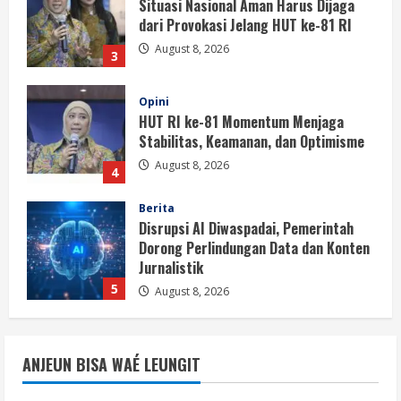
HUT RI ke-81 Momentum Menjaga
Stabilitas, Keamanan, dan Optimisme
August 8, 2026
4
Berita
Disrupsi AI Diwaspadai, Pemerintah
Dorong Perlindungan Data dan Konten
Jurnalistik
5
August 8, 2026
Berita
Perayaan Kemerdekaan Dinilai Harus
Dijaga dengan Persatuan
August 8, 2026
1
Berita
Situasi Nasional Aman, Publik Diminta
ANJEUN BISA WAÉ LEUNGIT
Waspadai Provokasi Jelang HUT RI
August 8, 2026