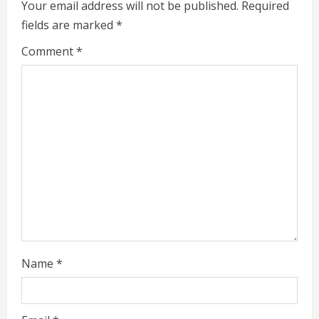
e
Your email address will not be published.
Required
fields are marked
*
R
Comment
*
e
a
d
i
n
g
Name
*