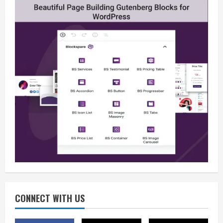
Berita
BMP Kecam Aksi KNPB, Serukan
Persatuan Demi Papua yang Kondusif
August 6, 2026
2
Berita
Perang Algoritma AI Makin Kompleks,
Publik Diminta Verifikasi Informasi
Digital
CONNECT WITH US
3
August 6, 2026