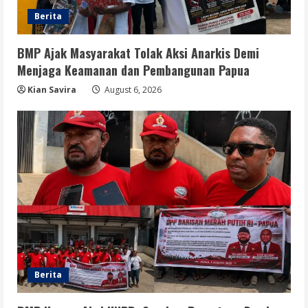
Digital Nasional Hadapi Perang
Algoritma AI
Berita
4
August 6, 2026
BMP Ajak Masyarakat Tolak Aksi Anarkis Demi
Menjaga Keamanan dan Pembangunan Papua
Opini
Menjawab Perang Algoritma AI dengan
Kian Savira
August 6, 2026
Etika, Verifikasi, dan Media Tepercaya
August 6, 2026
5
Berita