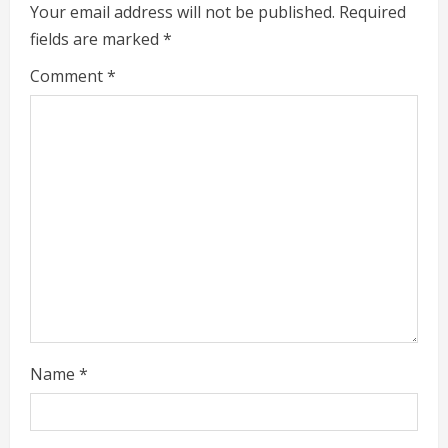
e
Your email address will not be published.
Required
fields are marked
*
R
Comment
*
e
a
d
i
n
g
Name
*