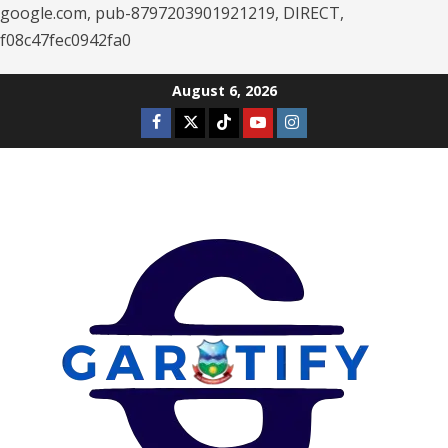
google.com, pub-8797203901921219, DIRECT,
f08c47fec0942fa0
Skip
August 6, 2026
to
Facebook
Twitter
Tiktok
Youtube
Instagram
content