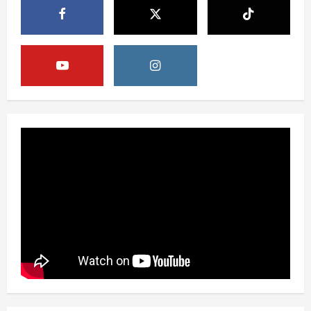
Berita
Pemerintah Perkuat Ekosistem Media
Digital Nasional Hadapi Perang
Algoritma AI
4
August 6, 2026
Opini
Menjawab Perang Algoritma AI dengan
Etika, Verifikasi, dan Media Tepercaya
August 6, 2026
5
Berita
BMP Ajak Masyarakat Tolak Aksi
Anarkis Demi Menjaga Keamanan dan
Pembangunan Papua
1
August 6, 2026
Berita
BMP Kecam Aksi KNPB, Serukan
Persatuan Demi Papua yang Kondusif