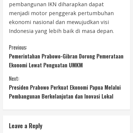
pembangunan IKN diharapkan dapat
menjadi motor penggerak pertumbuhan
ekonomi nasional dan mewujudkan visi
Indonesia yang lebih baik di masa depan.
C
Previous:
Pemerintahan Prabowo-Gibran Dorong Pemerataan
o
Ekonomi Lewat Penguatan UMKM
n
Next:
t
Presiden Prabowo Perkuat Ekonomi Papua Melalui
i
Pembangunan Berkelanjutan dan Inovasi Lokal
n
u
Leave a Reply