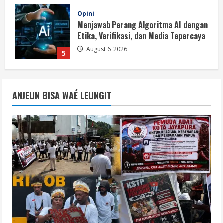
Berita
BMP Ajak Masyarakat Tolak Aksi
Anarkis Demi Menjaga Keamanan dan
Pembangunan Papua
1
August 6, 2026
Berita
BMP Kecam Aksi KNPB, Serukan
ANJEUN BISA WAÉ LEUNGIT
Persatuan Demi Papua yang Kondusif
August 6, 2026
2
Berita
Perang Algoritma AI Makin Kompleks,
Publik Diminta Verifikasi Informasi
Digital
3
August 6, 2026
Berita
Pemerintah Perkuat Ekosistem Media