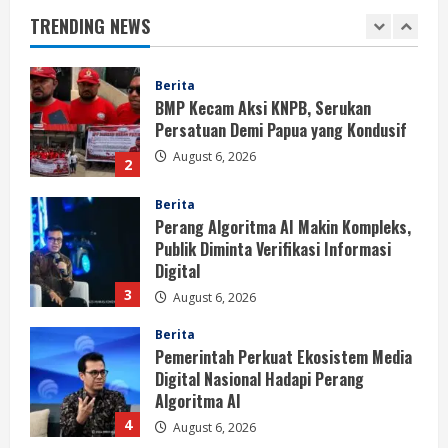
TRENDING NEWS
August 6, 2026
2
Berita
Perang Algoritma AI Makin Kompleks,
Publik Diminta Verifikasi Informasi
Digital
3
August 6, 2026
Berita
Pemerintah Perkuat Ekosistem Media
Digital Nasional Hadapi Perang
Algoritma AI
4
August 6, 2026
Opini
Menjawab Perang Algoritma AI dengan
Etika, Verifikasi, dan Media Tepercaya
August 6, 2026
5