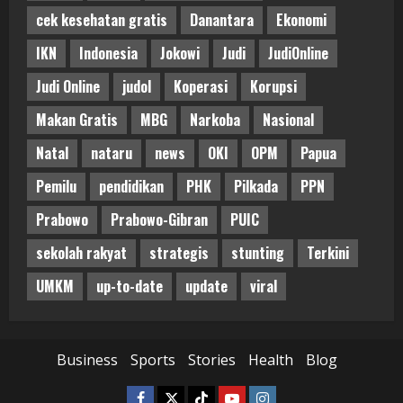
cek kesehatan gratis
Danantara
Ekonomi
IKN
Indonesia
Jokowi
Judi
JudiOnline
Judi Online
judol
Koperasi
Korupsi
Makan Gratis
MBG
Narkoba
Nasional
Natal
nataru
news
OKI
OPM
Papua
Pemilu
pendidikan
PHK
Pilkada
PPN
Prabowo
Prabowo-Gibran
PUIC
sekolah rakyat
strategis
stunting
Terkini
UMKM
up-to-date
update
viral
Business
Sports
Stories
Health
Blog
Facebook
Twitter
Tiktok
Youtube
Instagram