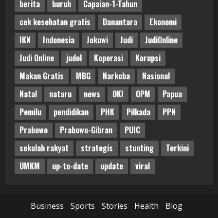
berita
buruh
Capaian-1-Tahun
cek kesehatan gratis
Danantara
Ekonomi
IKN
Indonesia
Jokowi
Judi
JudiOnline
Judi Online
judol
Koperasi
Korupsi
Makan Gratis
MBG
Narkoba
Nasional
Natal
nataru
news
OKI
OPM
Papua
Pemilu
pendidikan
PHK
Pilkada
PPN
Prabowo
Prabowo-Gibran
PUIC
sekolah rakyat
strategis
stunting
Terkini
UMKM
up-to-date
update
viral
Business
Sports
Stories
Health
Blog