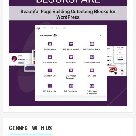
Berita
BMP Kecam Aksi KNPB, Serukan
Persatuan Demi Papua yang Kondusif
August 6, 2026
2
Berita
Perang Algoritma AI Makin Kompleks,
Publik Diminta Verifikasi Informasi
Digital
CONNECT WITH US
3
August 6, 2026