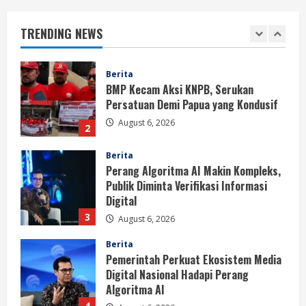
BMP Kecam Aksi KNPB, Serukan
Persatuan Demi Papua yang Kondusif
TRENDING NEWS
August 6, 2026
2
Berita
Perang Algoritma AI Makin Kompleks,
Publik Diminta Verifikasi Informasi
Digital
3
August 6, 2026
Berita
Pemerintah Perkuat Ekosistem Media
Digital Nasional Hadapi Perang
Algoritma AI
4
August 6, 2026
Opini
Menjawab Perang Algoritma AI dengan
Etika, Verifikasi, dan Media Tepercaya
August 6, 2026
5