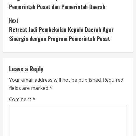
o
Pemerintah Pusat dan Pemerintah Daerah
n
Next:
t
Retreat Jadi Pembekalan Kepala Daerah Agar
i
Sinergis dengan Program Pemerintah Pusat
n
u
Leave a Reply
e
Your email address will not be published.
Required
fields are marked
*
R
Comment
*
e
a
d