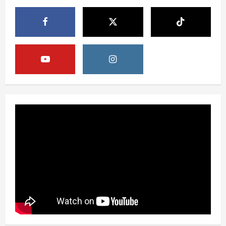
Berita
Pemerintah Perkuat Ekosistem Media
Digital Nasional Hadapi Perang
Algoritma AI
4
August 6, 2026
Opini
Menjawab Perang Algoritma AI dengan
Etika, Verifikasi, dan Media Tepercaya
August 6, 2026
5
Berita
BMP Ajak Masyarakat Tolak Aksi
Anarkis Demi Menjaga Keamanan dan
Pembangunan Papua
1
August 6, 2026
Berita