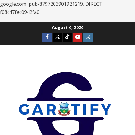
google.com, pub-8797203901921219, DIRECT,
f08c47fec0942fa0
Skip
August 6, 2026
to
Facebook
Twitter
Tiktok
Youtube
Instagram
content