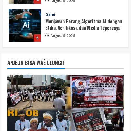
Berita
BMP Ajak Masyarakat Tolak Aksi
Anarkis Demi Menjaga Keamanan dan
Pembangunan Papua
1
August 6, 2026
Berita
BMP Kecam Aksi KNPB, Serukan
ANJEUN BISA WAÉ LEUNGIT
Persatuan Demi Papua yang Kondusif
August 6, 2026
2
Berita
Perang Algoritma AI Makin Kompleks,
Publik Diminta Verifikasi Informasi
Digital
3
August 6, 2026
Berita