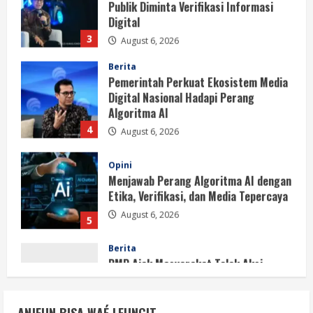
Berita
Pemerintah Perkuat Ekosistem Media
Digital Nasional Hadapi Perang
Algoritma AI
4
August 6, 2026
Opini
Menjawab Perang Algoritma AI dengan
Etika, Verifikasi, dan Media Tepercaya
August 6, 2026
5
Berita
BMP Ajak Masyarakat Tolak Aksi
Anarkis Demi Menjaga Keamanan dan
Pembangunan Papua
1
August 6, 2026
Berita
BMP Kecam Aksi KNPB, Serukan