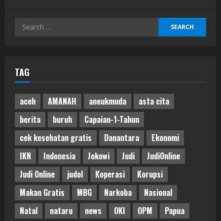
Search
for:
TAG
aceh
AMANAH
aneukmuda
asta cita
berita
buruh
Capaian-1-Tahun
cek kesehatan gratis
Danantara
Ekonomi
IKN
Indonesia
Jokowi
Judi
JudiOnline
Judi Online
judol
Koperasi
Korupsi
Makan Gratis
MBG
Narkoba
Nasional
Natal
nataru
news
OKI
OPM
Papua