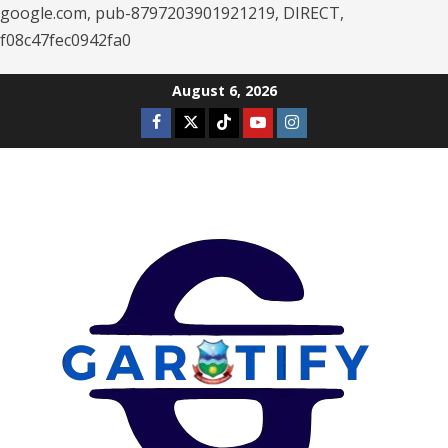
google.com, pub-8797203901921219, DIRECT,
f08c47fec0942fa0
Skip
August 6, 2026
to
Facebook
Twitter
Tiktok
Youtube
Instagram
content