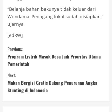
“Belanja bahan bakunya tidak keluar dari
Wondama. Pedagang lokal sudah disiapkan,”
ujarnya.
[edRW]
C
Previous:
Program Listrik Masuk Desa Jadi Prioritas Utama
o
Pemerintah
n
Next:
t
Makan Bergizi Gratis Dukung Penurunan Angka
i
Stunting di Indonesia
n