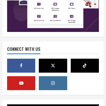
Berita
BMP Kecam Aksi KNPB, Serukan
Persatuan Demi Papua yang Kondusif
August 6, 2026
2
Berita
Perang Algoritma AI Makin Kompleks,
Publik Diminta Verifikasi Informasi
Digital
CONNECT WITH US
3
August 6, 2026
Berita
Pemerintah Perkuat Ekosistem Media
Digital Nasional Hadapi Perang
Algoritma AI
4
August 6, 2026
Opini
Menjawab Perang Algoritma AI dengan
Etika, Verifikasi, dan Media Tepercaya