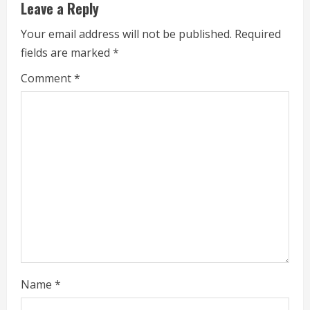
u
Leave a Reply
e
Your email address will not be published.
Required
fields are marked
*
R
Comment
*
e
a
d
i
n
g
Name
*