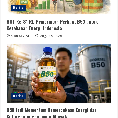
Berita
Opini
B50 Langkah Strategis Menuju
Kemerdekaan Energi Indonesia
HUT Ke-81 RI, Pemerintah Perkuat B50 untuk
Ketahanan Energi Indonesia
August 5, 2026
4
Kian Savira
August 5, 2026
Berita
Sekolah Rakyat Masuk Kajian
Evidence-Based Policy untuk
Penyempurnaan Program
5
August 5, 2026
Berita
B50 Jadi Momentum Kemerdekaan Energi dari
Ketergantungan Impor Minyak