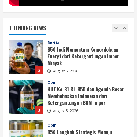
Berita
B50 Jadi Momentum Kemerdekaan
Energi dari Ketergantungan Impor
Minyak
TRENDING NEWS
2
August 5, 2026
Opini
HUT Ke-81 RI, B50 dan Agenda Besar
Membebaskan Indonesia dari
Ketergantungan BBM Impor
3
August 5, 2026
Opini
B50 Langkah Strategis Menuju
Kemerdekaan Energi Indonesia
August 5, 2026
4
Berita
Sekolah Rakyat Masuk Kajian
Evidence-Based Policy untuk