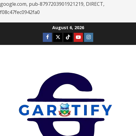
google.com, pub-8797203901921219, DIRECT,
f08c47fec0942fa0
Skip
August 6, 2026
to
Facebook
Twitter
Tiktok
Youtube
Instagram
content