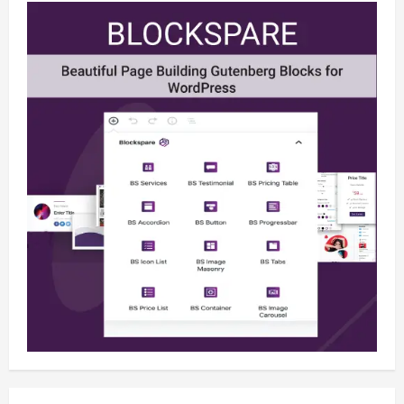
Berita
B50 Jadi Momentum Kemerdekaan
Energi dari Ketergantungan Impor
Minyak
2
August 5, 2026
Opini
HUT Ke-81 RI, B50 dan Agenda Besar
Membebaskan Indonesia dari