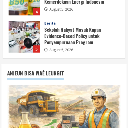
Penyempurnaan Program
5
August 5, 2026
Berita
HUT Ke-81 RI, Pemerintah Perkuat
B50 untuk Ketahanan Energi Indonesia
August 5, 2026
1
Berita
B50 Jadi Momentum Kemerdekaan
ANJEUN BISA WAÉ LEUNGIT
Energi dari Ketergantungan Impor
Minyak
2
August 5, 2026
Opini
HUT Ke-81 RI, B50 dan Agenda Besar
Membebaskan Indonesia dari
Ketergantungan BBM Impor
3
August 5, 2026