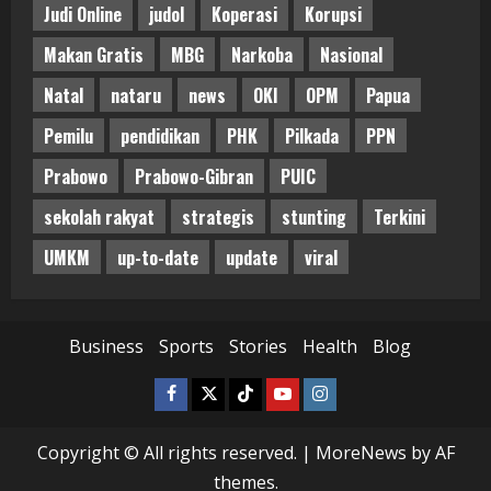
Judi Online
judol
Koperasi
Korupsi
Makan Gratis
MBG
Narkoba
Nasional
Natal
nataru
news
OKI
OPM
Papua
Pemilu
pendidikan
PHK
Pilkada
PPN
Prabowo
Prabowo-Gibran
PUIC
sekolah rakyat
strategis
stunting
Terkini
UMKM
up-to-date
update
viral
Business
Sports
Stories
Health
Blog
Facebook
Twitter
Tiktok
Youtube
Instagram
Copyright © All rights reserved.
|
MoreNews
by AF
themes.