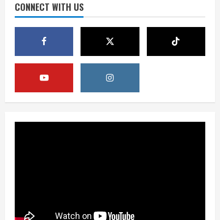
Ketergantungan BBM Impor
CONNECT WITH US
3
August 5, 2026
Opini
B50 Langkah Strategis Menuju
Kemerdekaan Energi Indonesia
August 5, 2026
4
Berita
Sekolah Rakyat Masuk Kajian
Evidence-Based Policy untuk
Penyempurnaan Program
5
August 5, 2026
Berita
HUT Ke-81 RI, Pemerintah Perkuat
B50 untuk Ketahanan Energi Indonesia
August 5, 2026
1