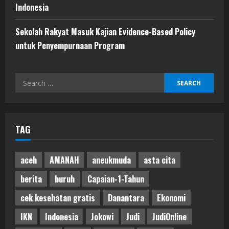
Indonesia
Sekolah Rakyat Masuk Kajian Evidence-Based Policy
untuk Penyempurnaan Program
Search
for:
TAG
aceh
AMANAH
aneukmuda
asta cita
berita
buruh
Capaian-1-Tahun
cek kesehatan gratis
Danantara
Ekonomi
IKN
Indonesia
Jokowi
Judi
JudiOnline