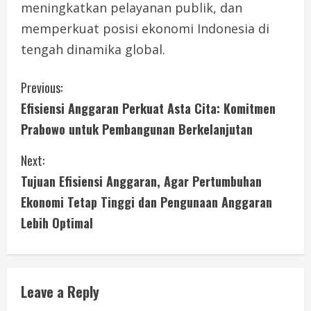
meningkatkan pelayanan publik, dan
memperkuat posisi ekonomi Indonesia di
tengah dinamika global.
C
Previous:
Efisiensi Anggaran Perkuat Asta Cita: Komitmen
o
Prabowo untuk Pembangunan Berkelanjutan
n
Next:
t
Tujuan Efisiensi Anggaran, Agar Pertumbuhan
i
Ekonomi Tetap Tinggi dan Pengunaan Anggaran
Lebih Optimal
n
u
e
Leave a Reply