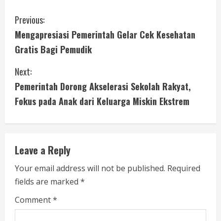
C
Previous:
Mengapresiasi Pemerintah Gelar Cek Kesehatan
o
Gratis Bagi Pemudik
n
Next:
t
Pemerintah Dorong Akselerasi Sekolah Rakyat,
i
Fokus pada Anak dari Keluarga Miskin Ekstrem
n
u
Leave a Reply
e
Your email address will not be published.
Required
fields are marked
*
R
Comment
*
e