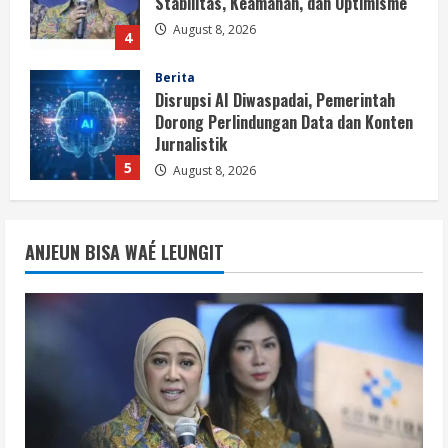
Jurnalistik
5
August 8, 2026
Berita
Perayaan Kemerdekaan Dinilai Harus
Dijaga dengan Persatuan
August 8, 2026
1
Berita
Situasi Nasional Aman, Publik Diminta
ANJEUN BISA WAÉ LEUNGIT
Waspadai Provokasi Jelang HUT RI
August 8, 2026
2
Opini
Situasi Nasional Aman Harus Dijaga
dari Provokasi Jelang HUT ke-81 RI
August 8, 2026
3