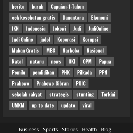
berita
buruh
Capaian-1-Tahun
cek kesehatan gratis
Danantara
Ekonomi
IKN
Indonesia
Jokowi
Judi
JudiOnline
Judi Online
judol
Koperasi
Korupsi
Makan Gratis
MBG
Narkoba
Nasional
Natal
nataru
news
OKI
OPM
Papua
Pemilu
pendidikan
PHK
Pilkada
PPN
Prabowo
Prabowo-Gibran
PUIC
sekolah rakyat
strategis
stunting
Terkini
UMKM
up-to-date
update
viral
Business
Sports
Stories
Health
Blog