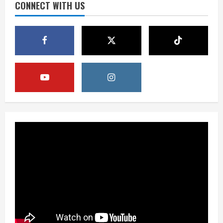
CONNECT WITH US
August 8, 2026
3
Opini
HUT RI ke-81 Momentum Menjaga
Stabilitas, Keamanan, dan Optimisme
August 8, 2026
4
Berita
Disrupsi AI Diwaspadai, Pemerintah
Dorong Perlindungan Data dan Konten
Jurnalistik
5
August 8, 2026
Berita
Perayaan Kemerdekaan Dinilai Harus
Dijaga dengan Persatuan
August 8, 2026
1