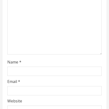
a
d
i
n
g
Name
*
Email
*
Website