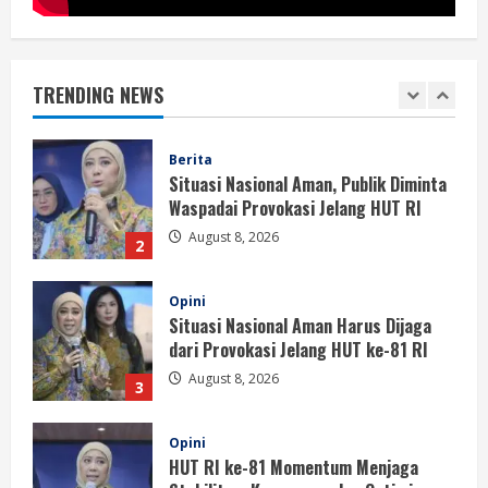
Berita
Situasi Nasional Aman, Publik Diminta
Waspadai Provokasi Jelang HUT RI
TRENDING NEWS
August 8, 2026
2
Opini
Situasi Nasional Aman Harus Dijaga
dari Provokasi Jelang HUT ke-81 RI
August 8, 2026
3
Opini
HUT RI ke-81 Momentum Menjaga
Stabilitas, Keamanan, dan Optimisme
August 8, 2026
4
Berita
Disrupsi AI Diwaspadai, Pemerintah
Dorong Perlindungan Data dan Konten