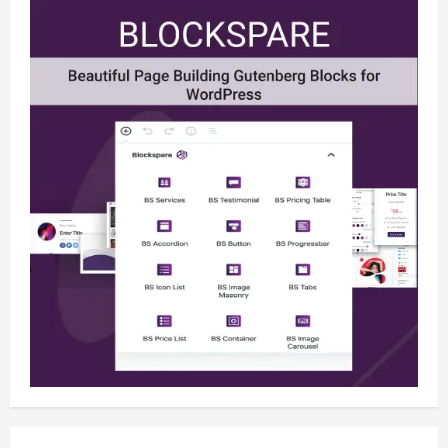
Berita
Situasi Nasional Aman, Publik Diminta
Waspadai Provokasi Jelang HUT RI
August 8, 2026
2
Opini
Situasi Nasional Aman Harus Dijaga
dari Provokasi Jelang HUT ke-81 RI