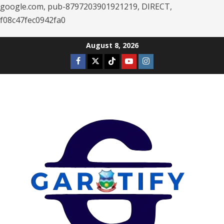
google.com, pub-8797203901921219, DIRECT,
f08c47fec0942fa0
Skip
August 8, 2026
to
Facebook
Twitter
Tiktok
Youtube
Instagram
content