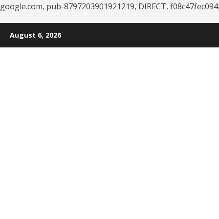
google.com, pub-8797203901921219, DIRECT, f08c47fec094
Skip
August 6, 2026
to
content