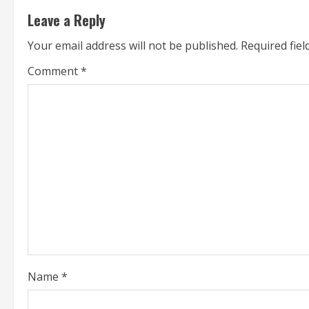
t
Leave a Reply
i
Your email address will not be published.
Required fie
n
Comment
*
u
e
R
e
a
d
i
Name
*
n