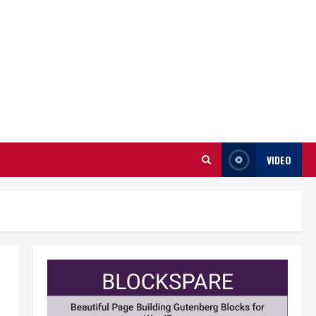
VIDEO
Berita
BMP Kecam Aksi KNPB, Serukan
Persatuan Demi Papua yang
Kondusif
2
August 6, 2026