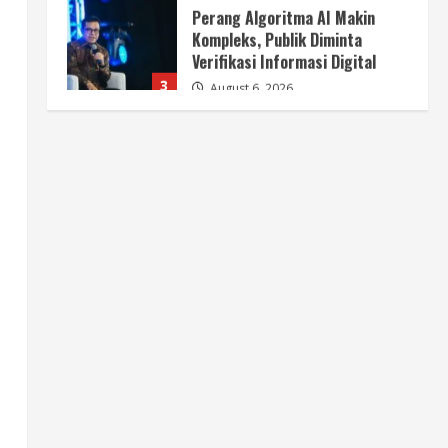
Perang Algoritma AI Makin
Kompleks, Publik Diminta
Verifikasi Informasi Digital
3
August 6, 2026
Berita
Pemerintah Perkuat Ekosistem
Media Digital Nasional Hadapi
Perang Algoritma AI
4
August 6, 2026
Opini
Menjawab Perang Algoritma AI
dengan Etika, Verifikasi, dan
Media Tepercaya
5
August 6, 2026