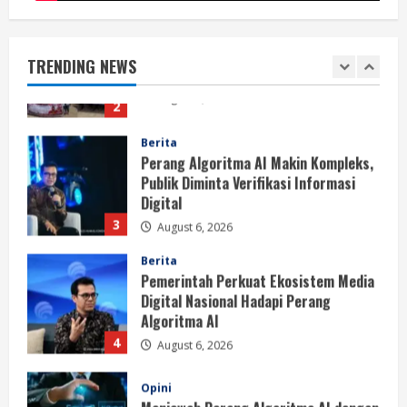
Berita
BMP Kecam Aksi KNPB, Serukan
Persatuan Demi Papua yang Kondusif
TRENDING NEWS
August 6, 2026
2
Berita
Perang Algoritma AI Makin Kompleks,
Publik Diminta Verifikasi Informasi
Digital
3
August 6, 2026
Berita
Pemerintah Perkuat Ekosistem Media
Digital Nasional Hadapi Perang
Algoritma AI
4
August 6, 2026
Opini
Menjawab Perang Algoritma AI dengan
Etika, Verifikasi, dan Media Tepercaya