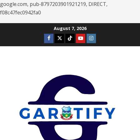
google.com, pub-8797203901921219, DIRECT,
f08c47fec0942fa0
Skip
August 7, 2026
to
Facebook
Twitter
Tiktok
Youtube
Instagram
content