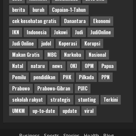
berita
buruh
Capaian-1-Tahun
cek kesehatan gratis
Danantara
Ekonomi
IKN
Indonesia
Jokowi
Judi
JudiOnline
Judi Online
judol
Koperasi
Korupsi
Makan Gratis
MBG
Narkoba
Nasional
Natal
nataru
news
OKI
OPM
Papua
Pemilu
pendidikan
PHK
Pilkada
PPN
Prabowo
Prabowo-Gibran
PUIC
sekolah rakyat
strategis
stunting
Terkini
UMKM
up-to-date
update
viral
Business
Sports
Stories
Health
Blog