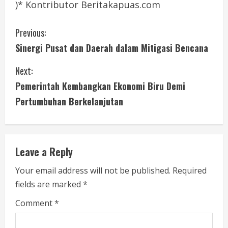
)* Kontributor Beritakapuas.com
C
Previous:
Sinergi Pusat dan Daerah dalam Mitigasi Bencana
o
Next:
n
Pemerintah Kembangkan Ekonomi Biru Demi
t
Pertumbuhan Berkelanjutan
i
n
Leave a Reply
u
Your email address will not be published.
Required
e
fields are marked
*
R
Comment
*
e