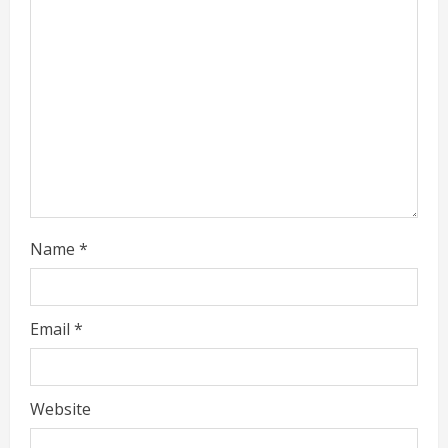
a
d
i
n
g
Name
*
Email
*
Website