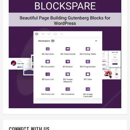
Berita
BMP Kecam Aksi KNPB, Serukan
Persatuan Demi Papua yang Kondusif
August 6, 2026
2
Berita
Perang Algoritma AI Makin Kompleks,
Publik Diminta Verifikasi Informasi
Digital
CONNECT WITH US