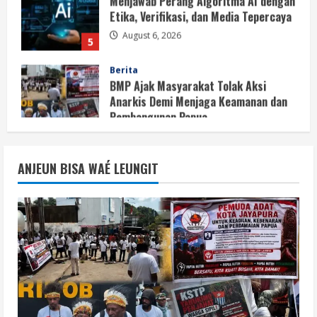
August 6, 2026
5
Berita
BMP Ajak Masyarakat Tolak Aksi
Anarkis Demi Menjaga Keamanan dan
Pembangunan Papua
1
August 6, 2026
Berita
BMP Kecam Aksi KNPB, Serukan
ANJEUN BISA WAÉ LEUNGIT
Persatuan Demi Papua yang Kondusif
August 6, 2026
2
Berita
Perang Algoritma AI Makin Kompleks,
Publik Diminta Verifikasi Informasi
Digital
3
August 6, 2026