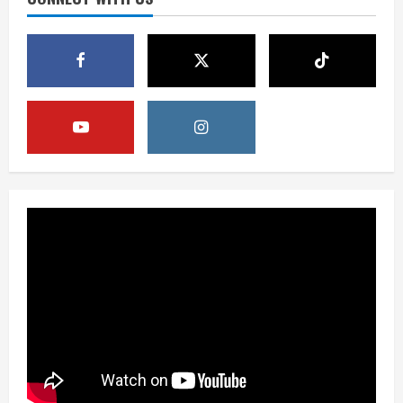
3
August 6, 2026
Berita
Pemerintah Perkuat Ekosistem Media
Digital Nasional Hadapi Perang
Algoritma AI
4
August 6, 2026
Opini
Menjawab Perang Algoritma AI dengan
Etika, Verifikasi, dan Media Tepercaya
August 6, 2026
5
Berita
BMP Ajak Masyarakat Tolak Aksi
Anarkis Demi Menjaga Keamanan dan
Pembangunan Papua
1
August 6, 2026