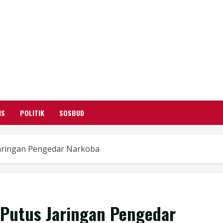
GARUTIFY
WARTA WEWENGKON SUNDA GARUT
IS
POLITIK
SOSBUD
 Jaringan Pengedar Narkoba
f Putus Jaringan Pengedar