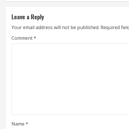
t
Leave a Reply
i
Your email address will not be published.
Required fie
n
Comment
*
u
e
R
e
a
d
i
Name
*