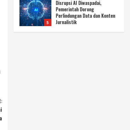
Disrupsi AI Diwaspadai,
Pemerintah Dorong
Perlindungan Data dan Konten
Jurnalistik
5
August 8, 2026
Berita
Perayaan Kemerdekaan Dinilai
Harus Dijaga dengan Persatuan
August 8, 2026
1
i
Berita
Situasi Nasional Aman, Publik
Diminta Waspadai Provokasi
Jelang HUT RI
2
August 8, 2026
:
i
Opini
Situasi Nasional Aman Harus
a
Dijaga dari Provokasi Jelang
HUT ke-81 RI