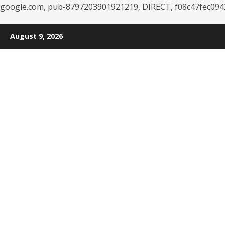
google.com, pub-8797203901921219, DIRECT, f08c47fec094
Skip
August 9, 2026
to
content