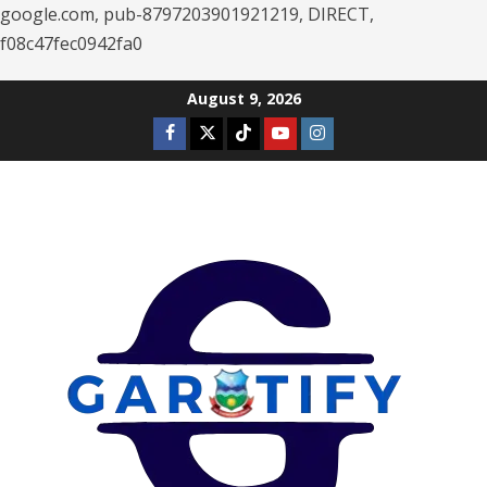
google.com, pub-8797203901921219, DIRECT,
f08c47fec0942fa0
Skip
August 9, 2026
to
Facebook
Twitter
Tiktok
Youtube
Instagram
content