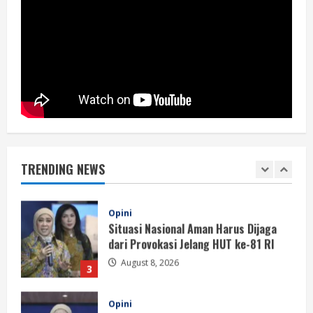
Berita
Perayaan Kemerdekaan Dinilai Harus
Dijaga dengan Persatuan
August 8, 2026
1
Berita
Situasi Nasional Aman, Publik Diminta
Waspadai Provokasi Jelang HUT RI
TRENDING NEWS
August 8, 2026
2
Opini
Situasi Nasional Aman Harus Dijaga
dari Provokasi Jelang HUT ke-81 RI
August 8, 2026
3
Opini