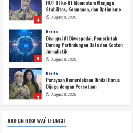
HUT RI ke-81 Momentum Menjaga
Stabilitas, Keamanan, dan Optimisme
August 8, 2026
4
Berita
Disrupsi AI Diwaspadai, Pemerintah
Dorong Perlindungan Data dan Konten
Jurnalistik
5
August 8, 2026
Berita
Perayaan Kemerdekaan Dinilai Harus
Dijaga dengan Persatuan
August 8, 2026
1
Berita
Situasi Nasional Aman, Publik Diminta
ANJEUN BISA WAÉ LEUNGIT
Waspadai Provokasi Jelang HUT RI
August 8, 2026