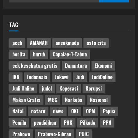
for:
TAG
aceh
AMANAH
aneukmuda
asta cita
berita
buruh
Capaian-1-Tahun
cek kesehatan gratis
Danantara
Ekonomi
IKN
Indonesia
Jokowi
Judi
JudiOnline
Judi Online
judol
Koperasi
Korupsi
Makan Gratis
MBG
Narkoba
Nasional
Natal
nataru
news
OKI
OPM
Papua
Pemilu
pendidikan
PHK
Pilkada
PPN
Prabowo
Prabowo-Gibran
PUIC