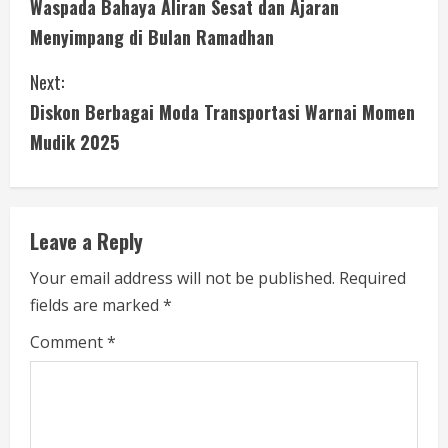
Waspada Bahaya Aliran Sesat dan Ajaran
o
Menyimpang di Bulan Ramadhan
n
Next:
t
Diskon Berbagai Moda Transportasi Warnai Momen
i
Mudik 2025
n
u
Leave a Reply
e
Your email address will not be published.
Required
fields are marked
*
R
Comment
*
e
a
d