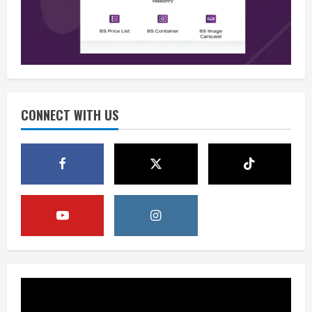
Waspadai Provokasi Jelang HUT RI
August 8, 2026
2
Opini
Situasi Nasional Aman Harus Dijaga
dari Provokasi Jelang HUT ke-81 RI
CONNECT WITH US
August 8, 2026
3
Opini
HUT RI ke-81 Momentum Menjaga
Stabilitas, Keamanan, dan Optimisme
August 8, 2026
4
Berita
Disrupsi AI Diwaspadai, Pemerintah
Dorong Perlindungan Data dan Konten
Jurnalistik
5
August 8, 2026