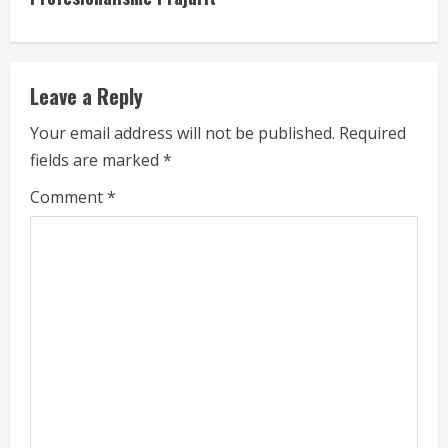
n
u
e
Leave a Reply
R
Your email address will not be published.
Required
fields are marked
*
e
Comment
*
a
d
i
n
g