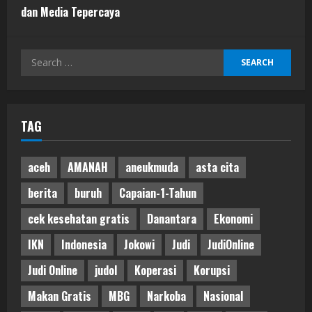
dan Media Tepercaya
Search
for:
TAG
aceh
AMANAH
aneukmuda
asta cita
berita
buruh
Capaian-1-Tahun
cek kesehatan gratis
Danantara
Ekonomi
IKN
Indonesia
Jokowi
Judi
JudiOnline
Judi Online
judol
Koperasi
Korupsi
Makan Gratis
MBG
Narkoba
Nasional