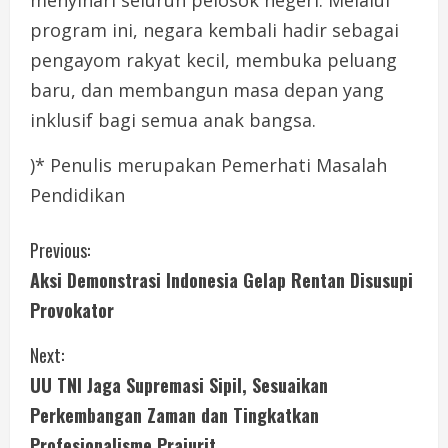
program ini, negara kembali hadir sebagai
pengayom rakyat kecil, membuka peluang
baru, dan membangun masa depan yang
inklusif bagi semua anak bangsa.
)* Penulis merupakan Pemerhati Masalah
Pendidikan
C
Previous:
Aksi Demonstrasi Indonesia Gelap Rentan Disusupi
o
Provokator
n
Next:
t
UU TNI Jaga Supremasi Sipil, Sesuaikan
i
Perkembangan Zaman dan Tingkatkan
Profesionalisme Prajurit