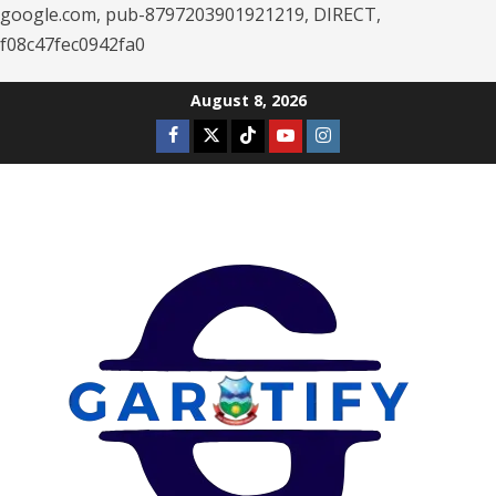
google.com, pub-8797203901921219, DIRECT,
f08c47fec0942fa0
Skip
August 8, 2026
to
Facebook
Twitter
Tiktok
Youtube
Instagram
content