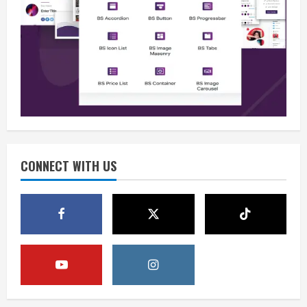
Berita
BMP Kecam Aksi KNPB, Serukan
Persatuan Demi Papua yang Kondusif
August 6, 2026
2
Berita
Perang Algoritma AI Makin Kompleks,
Publik Diminta Verifikasi Informasi
Digital
CONNECT WITH US
3
August 6, 2026
Berita
Pemerintah Perkuat Ekosistem Media
Digital Nasional Hadapi Perang
Algoritma AI
4
August 6, 2026
Opini