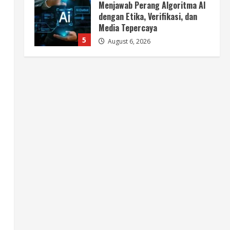
Menjawab Perang Algoritma AI
dengan Etika, Verifikasi, dan
Media Tepercaya
5
August 6, 2026
Berita
BMP Ajak Masyarakat Tolak
Aksi Anarkis Demi Menjaga
Keamanan dan Pembangunan
Papua
1
August 6, 2026
Berita
BMP Kecam Aksi KNPB, Serukan
Persatuan Demi Papua yang
Kondusif
2
August 6, 2026
Berita
Perang Algoritma AI Makin
Kompleks, Publik Diminta
Verifikasi Informasi Digital