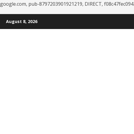
google.com, pub-8797203901921219, DIRECT, f08c47fec094
Skip
August 8, 2026
to
content