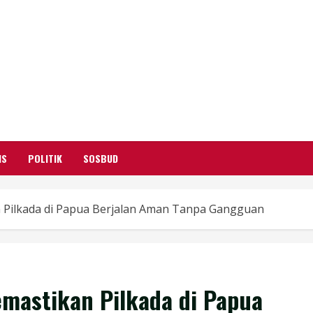
GARUTIFY
WARTA WEWENGKON SUNDA GARUT
IS
POLITIK
SOSBUD
an Pilkada di Papua Berjalan Aman Tanpa Gangguan
emastikan Pilkada di Papua