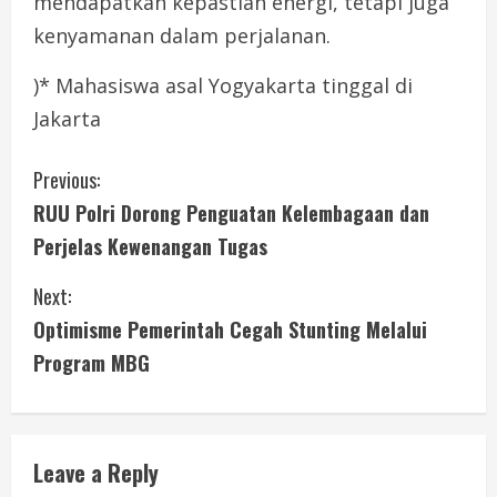
mendapatkan kepastian energi, tetapi juga
kenyamanan dalam perjalanan.
)* Mahasiswa asal Yogyakarta tinggal di
Jakarta
C
Previous:
RUU Polri Dorong Penguatan Kelembagaan dan
o
Perjelas Kewenangan Tugas
n
Next:
t
Optimisme Pemerintah Cegah Stunting Melalui
i
Program MBG
n
u
Leave a Reply