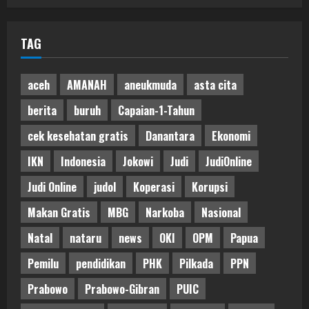
TAG
aceh
AMANAH
aneukmuda
asta cita
berita
buruh
Capaian-1-Tahun
cek kesehatan gratis
Danantara
Ekonomi
IKN
Indonesia
Jokowi
Judi
JudiOnline
Judi Online
judol
Koperasi
Korupsi
Makan Gratis
MBG
Narkoba
Nasional
Natal
nataru
news
OKI
OPM
Papua
Pemilu
pendidikan
PHK
Pilkada
PPN
Prabowo
Prabowo-Gibran
PUIC