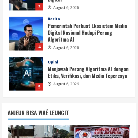
4
August 6, 2026
Opini
Menjawab Perang Algoritma AI dengan
Etika, Verifikasi, dan Media Tepercaya
August 6, 2026
5
Berita
BMP Ajak Masyarakat Tolak Aksi
Anarkis Demi Menjaga Keamanan dan
Pembangunan Papua
1
August 6, 2026
Berita
BMP Kecam Aksi KNPB, Serukan
ANJEUN BISA WAÉ LEUNGIT
Persatuan Demi Papua yang Kondusif
August 6, 2026
2