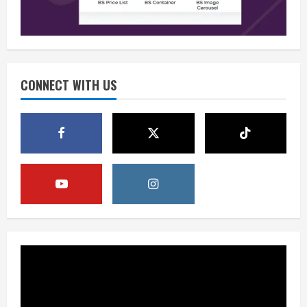
2
Berita
Perang Algoritma AI Makin Kompleks,
Publik Diminta Verifikasi Informasi
Digital
CONNECT WITH US
3
August 6, 2026
Berita
Pemerintah Perkuat Ekosistem Media
Digital Nasional Hadapi Perang
Algoritma AI
4
August 6, 2026
Opini
Menjawab Perang Algoritma AI dengan
Etika, Verifikasi, dan Media Tepercaya
August 6, 2026
5
Berita