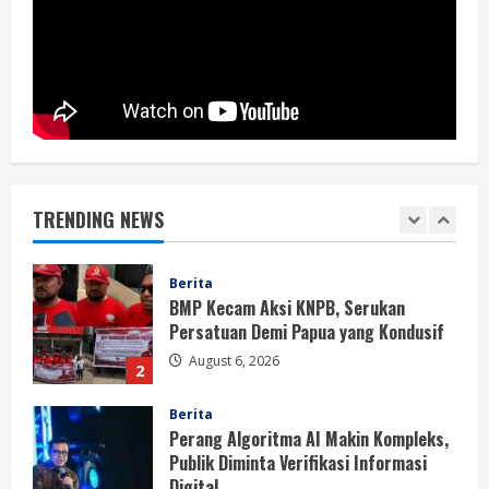
BMP Ajak Masyarakat Tolak Aksi
Anarkis Demi Menjaga Keamanan dan
Pembangunan Papua
1
August 6, 2026
Berita
BMP Kecam Aksi KNPB, Serukan
Persatuan Demi Papua yang Kondusif
TRENDING NEWS
August 6, 2026
2
Berita
Perang Algoritma AI Makin Kompleks,
Publik Diminta Verifikasi Informasi
Digital
3
August 6, 2026
Berita
Pemerintah Perkuat Ekosistem Media
Digital Nasional Hadapi Perang
Algoritma AI