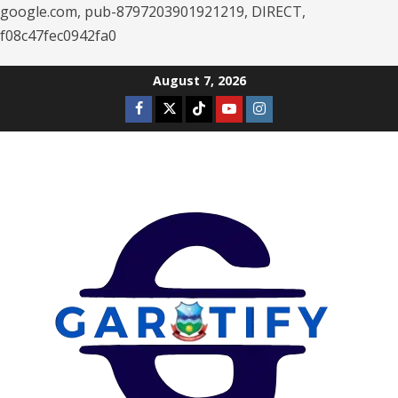
google.com, pub-8797203901921219, DIRECT,
f08c47fec0942fa0
Skip
August 7, 2026
to
Facebook
Twitter
Tiktok
Youtube
Instagram
content