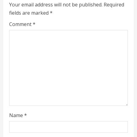
e
Your email address will not be published.
Required
fields are marked
*
R
Comment
*
e
a
d
i
n
g
Name
*