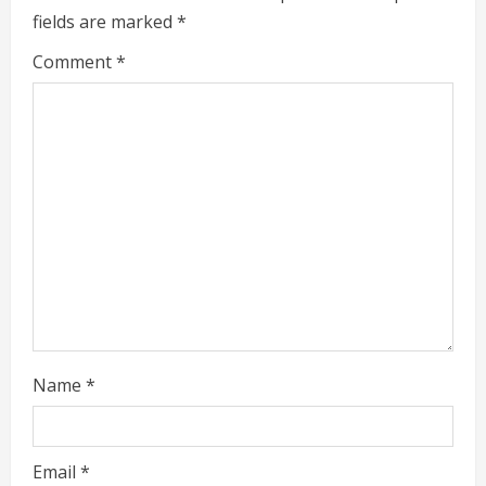
fields are marked
*
R
Comment
*
e
a
d
i
n
g
Name
*
Email
*