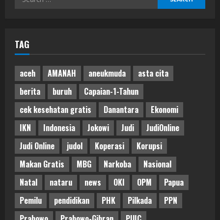
for:
TAG
aceh
AMANAH
aneukmuda
asta cita
berita
buruh
Capaian-1-Tahun
cek kesehatan gratis
Danantara
Ekonomi
IKN
Indonesia
Jokowi
Judi
JudiOnline
Judi Online
judol
Koperasi
Korupsi
Makan Gratis
MBG
Narkoba
Nasional
Natal
nataru
news
OKI
OPM
Papua
Pemilu
pendidikan
PHK
Pilkada
PPN
Prabowo
Prabowo-Gibran
PUIC