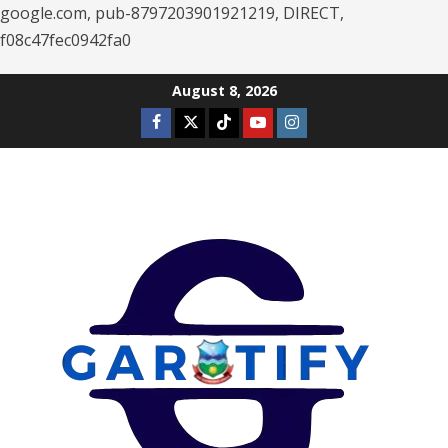
google.com, pub-8797203901921219, DIRECT,
f08c47fec0942fa0
Skip
August 8, 2026
to
Facebook
Twitter
Tiktok
Youtube
Instagram
content