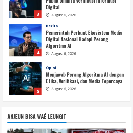
Digital Nasional Hadapi Perang
Algoritma AI
4
August 6, 2026
Opini
Menjawab Perang Algoritma AI dengan
Etika, Verifikasi, dan Media Tepercaya
August 6, 2026
5
Berita
BMP Ajak Masyarakat Tolak Aksi
Anarkis Demi Menjaga Keamanan dan
Pembangunan Papua
1
August 6, 2026
Berita
BMP Kecam Aksi KNPB, Serukan
ANJEUN BISA WAÉ LEUNGIT
Persatuan Demi Papua yang Kondusif
August 6, 2026
2