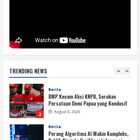
Berita
BMP Ajak Masyarakat Tolak Aksi
Anarkis Demi Menjaga Keamanan dan
Pembangunan Papua
1
August 6, 2026
Berita
BMP Kecam Aksi KNPB, Serukan
Persatuan Demi Papua yang Kondusif
TRENDING NEWS
August 6, 2026
2
Berita
Perang Algoritma AI Makin Kompleks,
Publik Diminta Verifikasi Informasi
Digital
3
August 6, 2026
Berita
Pemerintah Perkuat Ekosistem Media