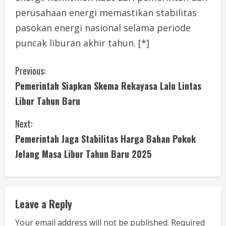
perusahaan energi memastikan stabilitas
pasokan energi nasional selama periode
puncak liburan akhir tahun. [*]
C
Previous:
Pemerintah Siapkan Skema Rekayasa Lalu Lintas
o
Libur Tahun Baru
n
Next:
t
Pemerintah Jaga Stabilitas Harga Bahan Pokok
i
Jelang Masa Libur Tahun Baru 2025
n
u
Leave a Reply
e
Your email address will not be published.
Required