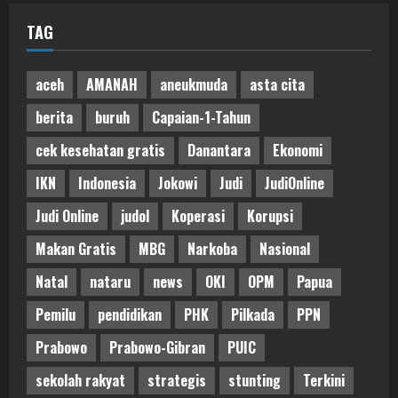
TAG
aceh
AMANAH
aneukmuda
asta cita
berita
buruh
Capaian-1-Tahun
cek kesehatan gratis
Danantara
Ekonomi
IKN
Indonesia
Jokowi
Judi
JudiOnline
Judi Online
judol
Koperasi
Korupsi
Makan Gratis
MBG
Narkoba
Nasional
Natal
nataru
news
OKI
OPM
Papua
Pemilu
pendidikan
PHK
Pilkada
PPN
Prabowo
Prabowo-Gibran
PUIC
sekolah rakyat
strategis
stunting
Terkini