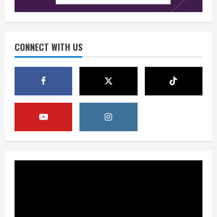
Berita
Perang Algoritma AI Makin Kompleks,
Publik Diminta Verifikasi Informasi
Digital
CONNECT WITH US
3
August 6, 2026
Berita
Pemerintah Perkuat Ekosistem Media
Digital Nasional Hadapi Perang
Algoritma AI
4
August 6, 2026
Opini
Menjawab Perang Algoritma AI dengan
Etika, Verifikasi, dan Media Tepercaya
August 6, 2026
5
Berita
BMP Ajak Masyarakat Tolak Aksi