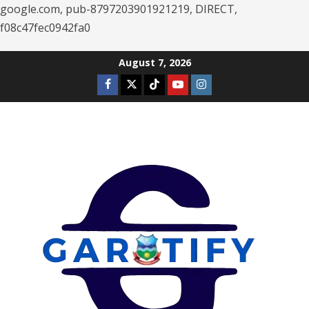
google.com, pub-8797203901921219, DIRECT,
f08c47fec0942fa0
Skip
August 7, 2026
to
Facebook
Twitter
Tiktok
Youtube
Instagram
content