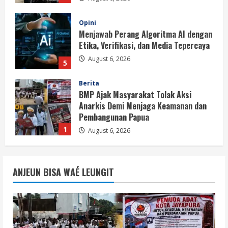
Opini
Menjawab Perang Algoritma AI dengan
Etika, Verifikasi, dan Media Tepercaya
August 6, 2026
5
Berita
BMP Ajak Masyarakat Tolak Aksi
Anarkis Demi Menjaga Keamanan dan
Pembangunan Papua
1
August 6, 2026
Berita
BMP Kecam Aksi KNPB, Serukan
ANJEUN BISA WAÉ LEUNGIT
Persatuan Demi Papua yang Kondusif
August 6, 2026
2
Berita
Perang Algoritma AI Makin Kompleks,