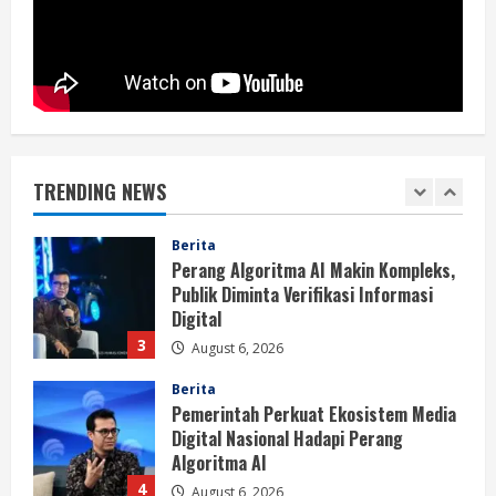
Anarkis Demi Menjaga Keamanan dan
Pembangunan Papua
1
August 6, 2026
Berita
BMP Kecam Aksi KNPB, Serukan
Persatuan Demi Papua yang Kondusif
TRENDING NEWS
August 6, 2026
2
Berita
Perang Algoritma AI Makin Kompleks,
Publik Diminta Verifikasi Informasi
Digital
3
August 6, 2026
Berita
Pemerintah Perkuat Ekosistem Media
Digital Nasional Hadapi Perang
Algoritma AI
4
August 6, 2026