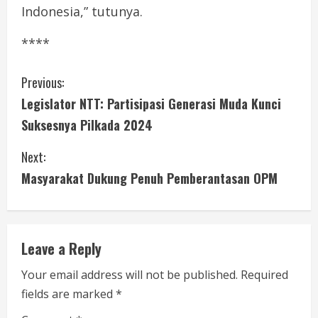
Indonesia,” tutunya.
****
C
Previous:
Legislator NTT: Partisipasi Generasi Muda Kunci
o
Suksesnya Pilkada 2024
n
Next:
t
Masyarakat Dukung Penuh Pemberantasan OPM
i
n
Leave a Reply
u
Your email address will not be published.
Required
e
fields are marked
*