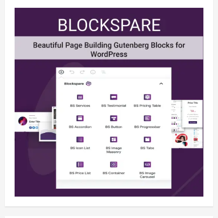
Berita
BMP Kecam Aksi KNPB, Serukan
Persatuan Demi Papua yang Kondusif
August 6, 2026
2
Berita
Perang Algoritma AI Makin Kompleks,
Publik Diminta Verifikasi Informasi