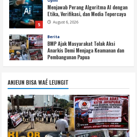
Etika, Verifikasi, dan Media Tepercaya
August 6, 2026
5
Berita
BMP Ajak Masyarakat Tolak Aksi
Anarkis Demi Menjaga Keamanan dan
Pembangunan Papua
1
August 6, 2026
Berita
BMP Kecam Aksi KNPB, Serukan
ANJEUN BISA WAÉ LEUNGIT
Persatuan Demi Papua yang Kondusif
August 6, 2026
2
Berita
Perang Algoritma AI Makin Kompleks,
Publik Diminta Verifikasi Informasi
Digital
3
August 6, 2026