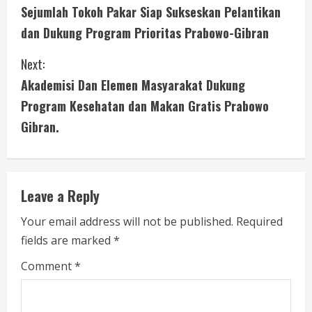
Sejumlah Tokoh Pakar Siap Sukseskan Pelantikan
o
dan Dukung Program Prioritas Prabowo-Gibran
n
Next:
t
Akademisi Dan Elemen Masyarakat Dukung
i
Program Kesehatan dan Makan Gratis Prabowo
Gibran.
n
u
e
Leave a Reply
R
Your email address will not be published.
Required
fields are marked
*
e
Comment
*
a