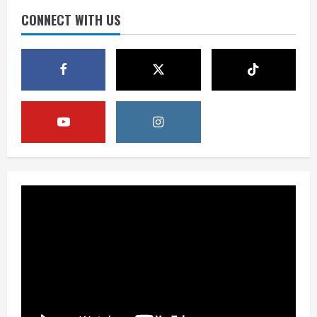
Digital
CONNECT WITH US
3
August 6, 2026
Berita
Pemerintah Perkuat Ekosistem Media
Digital Nasional Hadapi Perang
Algoritma AI
4
August 6, 2026
Opini
Menjawab Perang Algoritma AI dengan
Etika, Verifikasi, dan Media Tepercaya
August 6, 2026
5
Berita
BMP Ajak Masyarakat Tolak Aksi
Anarkis Demi Menjaga Keamanan dan
Pembangunan Papua
1
August 6, 2026