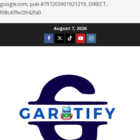
google.com, pub-8797203901921219, DIRECT,
f08c47fec0942fa0
Skip
August 7, 2026
to
Facebook
Twitter
Tiktok
Youtube
Instagram
content