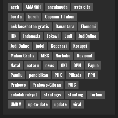
aceh
AMANAH
aneukmuda
asta cita
berita
buruh
Capaian-1-Tahun
cek kesehatan gratis
Danantara
Ekonomi
IKN
Indonesia
Jokowi
Judi
JudiOnline
Judi Online
judol
Koperasi
Korupsi
Makan Gratis
MBG
Narkoba
Nasional
Natal
nataru
news
OKI
OPM
Papua
Pemilu
pendidikan
PHK
Pilkada
PPN
Prabowo
Prabowo-Gibran
PUIC
sekolah rakyat
strategis
stunting
Terkini
UMKM
up-to-date
update
viral