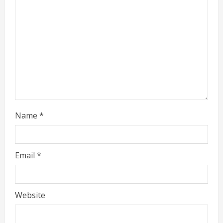
d
i
n
g
Name
*
Email
*
Website