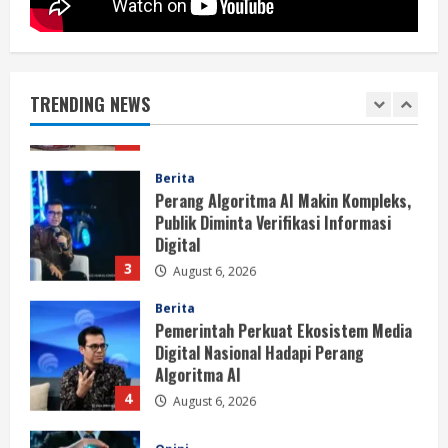
Berita
BMP Kecam Aksi KNPB, Serukan
Persatuan Demi Papua yang Kondusif
TRENDING NEWS
August 6, 2026
2
Berita
Perang Algoritma AI Makin Kompleks,
Publik Diminta Verifikasi Informasi
Digital
3
August 6, 2026
Berita
Pemerintah Perkuat Ekosistem Media
Digital Nasional Hadapi Perang
Algoritma AI
4
August 6, 2026
Opini
Menjawab Perang Algoritma AI dengan