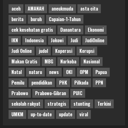
aceh
AMANAH
aneukmuda
asta cita
berita
buruh
Capaian-1-Tahun
cek kesehatan gratis
Danantara
Ekonomi
IKN
Indonesia
Jokowi
Judi
JudiOnline
Judi Online
judol
Koperasi
Korupsi
Makan Gratis
MBG
Narkoba
Nasional
Natal
nataru
news
OKI
OPM
Papua
Pemilu
pendidikan
PHK
Pilkada
PPN
Prabowo
Prabowo-Gibran
PUIC
sekolah rakyat
strategis
stunting
Terkini
UMKM
up-to-date
update
viral