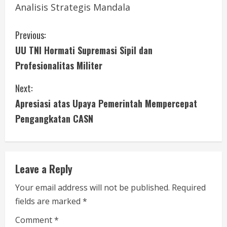
Analisis Strategis Mandala
C
Previous:
UU TNI Hormati Supremasi Sipil dan
o
Profesionalitas Militer
n
Next:
t
Apresiasi atas Upaya Pemerintah Mempercepat
i
Pengangkatan CASN
n
u
Leave a Reply
e
Your email address will not be published.
Required
fields are marked
*
R
Comment
*