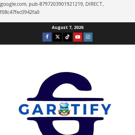
google.com, pub-8797203901921219, DIRECT,
f08c47fec0942fa0
Skip
August 7, 2026
to
Facebook
Twitter
Tiktok
Youtube
Instagram
content