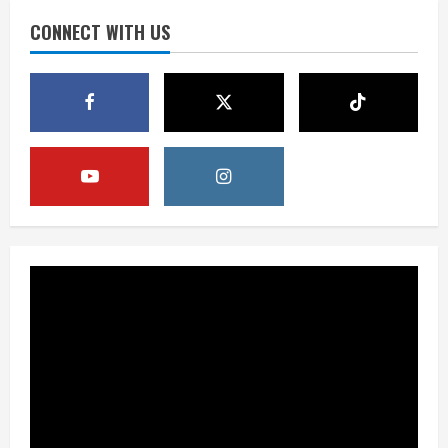
Digital
CONNECT WITH US
3
August 6, 2026
Berita
Pemerintah Perkuat Ekosistem Media
Digital Nasional Hadapi Perang
Algoritma AI
4
August 6, 2026
Opini
Menjawab Perang Algoritma AI dengan
Etika, Verifikasi, dan Media Tepercaya
August 6, 2026
5
Berita
BMP Ajak Masyarakat Tolak Aksi
Anarkis Demi Menjaga Keamanan dan
Pembangunan Papua
1
August 6, 2026