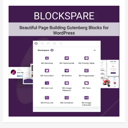
Berita
BMP Kecam Aksi KNPB, Serukan
Persatuan Demi Papua yang Kondusif
August 6, 2026
2
Berita
Perang Algoritma AI Makin Kompleks,
Publik Diminta Verifikasi Informasi