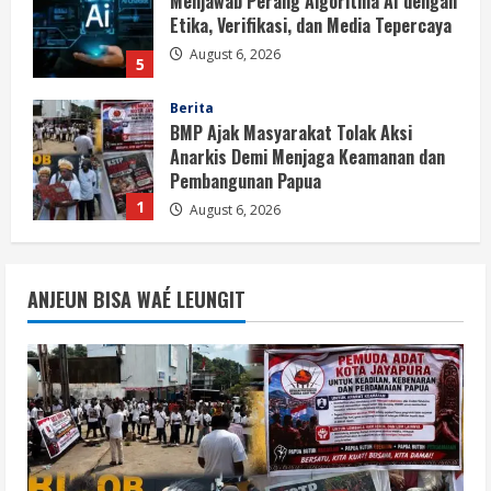
Menjawab Perang Algoritma AI dengan
Etika, Verifikasi, dan Media Tepercaya
August 6, 2026
5
Berita
BMP Ajak Masyarakat Tolak Aksi
Anarkis Demi Menjaga Keamanan dan
Pembangunan Papua
1
August 6, 2026
Berita
BMP Kecam Aksi KNPB, Serukan
ANJEUN BISA WAÉ LEUNGIT
Persatuan Demi Papua yang Kondusif
August 6, 2026
2
Berita
Perang Algoritma AI Makin Kompleks,
Publik Diminta Verifikasi Informasi
Digital