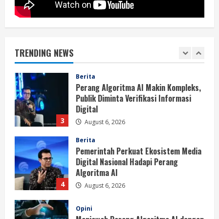
Berita
BMP Kecam Aksi KNPB, Serukan
Persatuan Demi Papua yang Kondusif
TRENDING NEWS
August 6, 2026
2
Berita
Perang Algoritma AI Makin Kompleks,
Publik Diminta Verifikasi Informasi
Digital
3
August 6, 2026
Berita
Pemerintah Perkuat Ekosistem Media
Digital Nasional Hadapi Perang
Algoritma AI
4
August 6, 2026
Opini