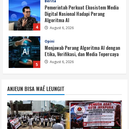
Opini
Menjawab Perang Algoritma AI dengan
Etika, Verifikasi, dan Media Tepercaya
August 6, 2026
5
Berita
BMP Ajak Masyarakat Tolak Aksi
Anarkis Demi Menjaga Keamanan dan
Pembangunan Papua
1
August 6, 2026
Berita
BMP Kecam Aksi KNPB, Serukan
ANJEUN BISA WAÉ LEUNGIT
Persatuan Demi Papua yang Kondusif
August 6, 2026
2
Berita
Perang Algoritma AI Makin Kompleks,
Publik Diminta Verifikasi Informasi