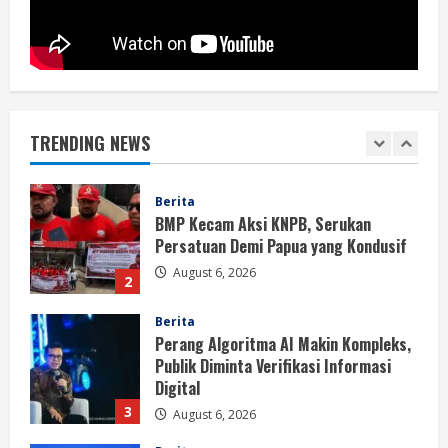
1
August 6, 2026
Berita
BMP Kecam Aksi KNPB, Serukan
Persatuan Demi Papua yang Kondusif
TRENDING NEWS
August 6, 2026
2
Berita
Perang Algoritma AI Makin Kompleks,
Publik Diminta Verifikasi Informasi
Digital
3
August 6, 2026
Berita
Pemerintah Perkuat Ekosistem Media
Digital Nasional Hadapi Perang
Algoritma AI
4
August 6, 2026