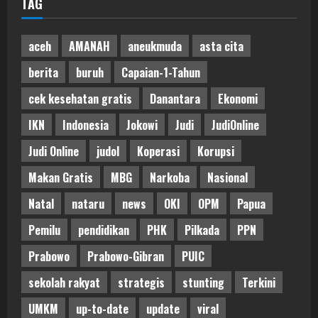
TAG
aceh
AMANAH
aneukmuda
asta cita
berita
buruh
Capaian-1-Tahun
cek kesehatan gratis
Danantara
Ekonomi
IKN
Indonesia
Jokowi
Judi
JudiOnline
Judi Online
judol
Koperasi
Korupsi
Makan Gratis
MBG
Narkoba
Nasional
Natal
nataru
news
OKI
OPM
Papua
Pemilu
pendidikan
PHK
Pilkada
PPN
Prabowo
Prabowo-Gibran
PUIC
sekolah rakyat
strategis
stunting
Terkini
UMKM
up-to-date
update
viral