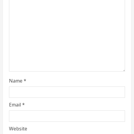
a
d
i
n
g
Name
*
Email
*
Website