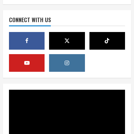
Perang Algoritma AI Makin Kompleks,
Publik Diminta Verifikasi Informasi
Digital
CONNECT WITH US
3
August 6, 2026
Berita
Pemerintah Perkuat Ekosistem Media
Digital Nasional Hadapi Perang
Algoritma AI
4
August 6, 2026
Opini
Menjawab Perang Algoritma AI dengan
Etika, Verifikasi, dan Media Tepercaya
August 6, 2026
5
Berita
BMP Ajak Masyarakat Tolak Aksi
Anarkis Demi Menjaga Keamanan dan
Pembangunan Papua