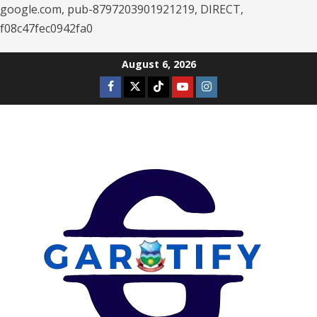
google.com, pub-8797203901921219, DIRECT,
f08c47fec0942fa0
Skip
August 6, 2026
to
Facebook
Twitter
Tiktok
Youtube
Instagram
content