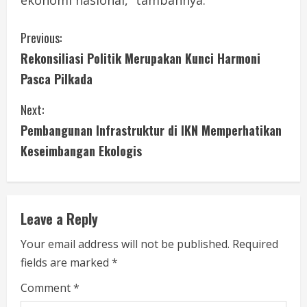
ekonomi nasional,” tambahnya.
C
Previous:
Rekonsiliasi Politik Merupakan Kunci Harmoni
o
Pasca Pilkada
n
Next:
t
Pembangunan Infrastruktur di IKN Memperhatikan
i
Keseimbangan Ekologis
n
u
Leave a Reply
e
Your email address will not be published.
Required
fields are marked
*
R
Comment
*
e