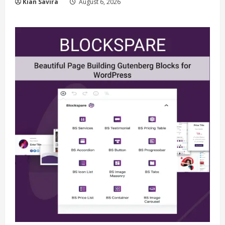
Kian Savira
August 6, 2026
Berita
BMP Kecam Aksi KNPB, Serukan
Persatuan Demi Papua yang Kondusif
August 6, 2026
2
Berita