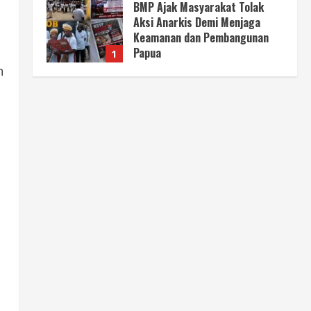
BMP Kecam Aksi KNPB, Serukan
Persatuan Demi Papua yang
Kondusif
2
August 6, 2026
n
Berita
Perang Algoritma AI Makin
Kompleks, Publik Diminta
Verifikasi Informasi Digital
3
August 6, 2026
Berita
Pemerintah Perkuat Ekosistem
Media Digital Nasional Hadapi
Perang Algoritma AI
4
August 6, 2026
Opini
Menjawab Perang Algoritma AI
dengan Etika, Verifikasi, dan
Media Tepercaya