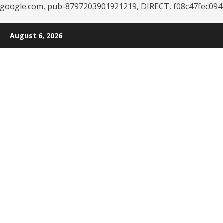
google.com, pub-8797203901921219, DIRECT, f08c47fec094
Skip
August 6, 2026
to
content